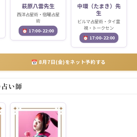
萩原八雲先生
中環（たまき）先
生
西洋占星術・宿曜占星
術
ビルマ占星術・タイ霊
視・トークセン
⏰ 17:00-22:00
⏰ 17:00-22:00
📅 8月7日(金)をネット予約する
の占い師