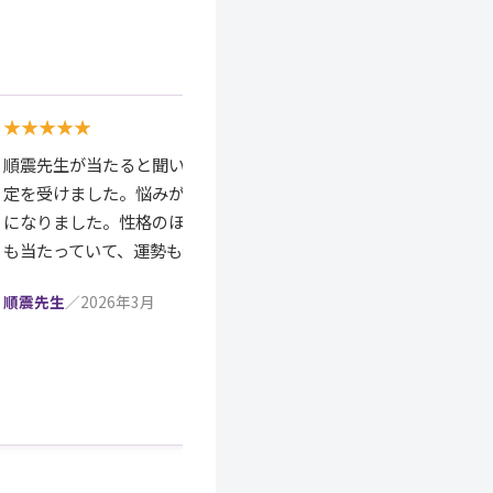
★★★★★
★★★★★
順震先生が当たると聞いて東北から鑑
よみ柳火先生にお願
定を受けました。悩みが晴れて前向き
推命と紫微斗数はは
になりました。性格のほか身体の不調
にもパキッと明確に
も当たっていて、運勢も納得です。
で、とてもわかりや
の丁寧な読み解きの
順震先生
／2026年3月
進むべき道が見えて
覚悟もできました）
いました！
よみ柳火先生
／2026