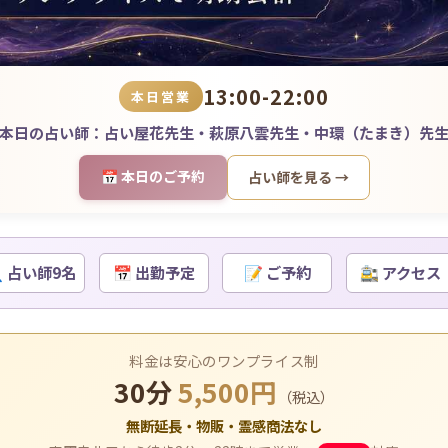
13:00-22:00
本日営業
本日の占い師：占い屋花先生・萩原八雲先生・中環（たまき）先
📅 本日のご予約
占い師を見る →
 占い師9名
📅 出勤予定
📝 ご予約
🚉 アクセス
料金は安心のワンプライス制
30分
5,500円
（税込）
無断延長・物販・霊感商法なし