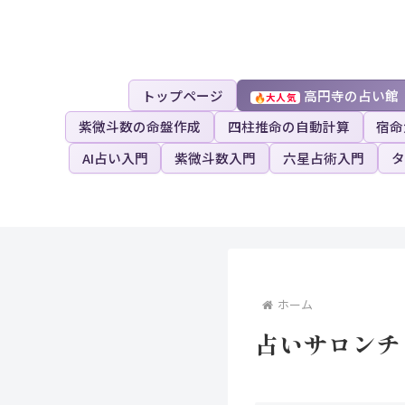
トップページ
高円寺の占い館
紫微斗数の命盤作成
四柱推命の自動計算
宿命
AI占い入門
紫微斗数入門
六星占術入門
タ
ホーム
占いサロンチ