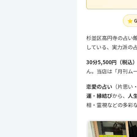
⭐ G
杉並区高円寺の占い
している、実力派の
30分5,500円（税
ん。当店は「月刊ム
恋愛の占い
（片思い
運
・
縁結び
から、
人
相・霊視などの多彩