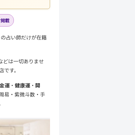
方掲載
スの占い師だけが在籍
などは一切ありませ
店です。
金運
・
健康運
・
開
周易・紫微斗数・手
。