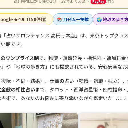
高円寺北口から徒歩2分 ・22時まで営業 ・
対応
PayPay
oogle ★4.9（150件超）
📚 月刊ムー掲載
🌍 地球の歩き
館「占いサロンチャンス 高円寺本店」は、東京トップクラ
占い館です。
込）のワンプライス制
で、物販・無断延長・指名料・追加料金
ー」や「地球の歩き方」にも掲載されている、安心安全なお
・復縁・不倫・結婚）、
仕事の占い
（転職・適職・独立）、
生全般の相性占い
まで、タロット・西洋占星術・四柱推命・
な占術で、あなたのお悩みに寄り添いながら鑑定いたします