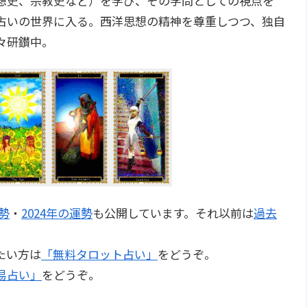
想史、宗教史など）を学び、その学問としての視点を
占いの世界に入る。西洋思想の精神を尊重しつつ、独自
々研鑚中。
運勢
・
2024年の運勢
も公開しています。それ以前は
過去
たい方は
「無料タロット占い」
をどうぞ。
易占い」
をどうぞ。