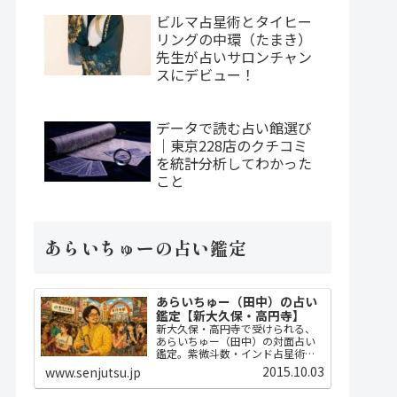
ビルマ占星術とタイヒー
リングの中環（たまき）
先生が占いサロンチャン
スにデビュー！
データで読む占い館選び
｜東京228店のクチコミ
を統計分析してわかった
こと
あらいちゅーの占い鑑定
あらいちゅー（田中）の占い
鑑定【新大久保・高円寺】
新大久保・高円寺で受けられる、
あらいちゅー（田中）の対面占い
鑑定。紫微斗数・インド占星術・
ダウジングで2時間かけてじっくり
2015.10.03
www.senjutsu.jp
占い、開運指導までセット。
MBA・FP・宅建士の実務知識に基