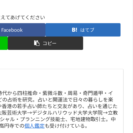
教えてあげてください
Facebook
はてブ
コピー
時代から四柱推命・紫微斗数・周易・奇門遁甲・イ
どの占術を研究。占いと開運法で日々の暮らしを楽
や香港の若手占い師たちと交友があり、占いを通じた
大阪芸術大学→デジタルハリウッド大学大学院→立教
ンシャル・プランニング技能士、宅地建物取引士。中
・高円寺での
個人鑑定
も受け付けている。