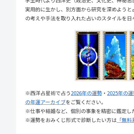
学生時代より西洋史（政治史、文化史、神秘思
実用的に生かし、別方面から研究を深めようと
の考えや手法を取り入れた占いのスタイルを日
※西洋占星術で占う
2026年の運勢
・
2025年の
の年運アーカイブ
をご覧ください。
※仕事や結婚など、個別の事象を精密に鑑定し
※運勢をおみくじ形式で診断したい方は
「無料