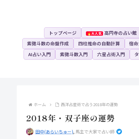
トップページ
高円寺の占い館
紫微斗数の命盤作成
四柱推命の自動計算
宿命
AI占い入門
紫微斗数入門
六星占術入門
タ
ホーム
西洋占星術で占う2018年の運勢
2018年・双子座の運勢
田中(あらいちゅー)
,
馬主で大家で占い師