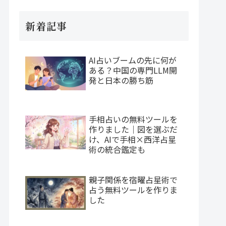
新着記事
AI占いブームの先に何が
ある？中国の専門LLM開
発と日本の勝ち筋
手相占いの無料ツールを
作りました｜図を選ぶだ
け、AIで手相×西洋占星
術の統合鑑定も
親子関係を宿曜占星術で
占う無料ツールを作りま
した