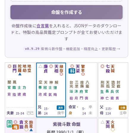
命盤を作成する
命盤作成後に
合言葉
を入れると、JSONデータのダウンロー
ドと、特製の高品質鑑定プロンプトが全てお使いいただけま
す
紫微斗数作盤・機能追加・精度向上・更新履歴 →
v0.9.29
◎
巨門
陀羅
地劫
地空
△
廉貞
◎
天相
禄存
◎
天梁
擎羊
◎
七殺
天鉞
科
▲
◎
◎
鳳閣
天空
解神
三台
八座
天刑
封誥
恩光
蜚廉
孤辰
截空
臨官
力士
冠帯
博士
沐浴
官府
長生
伏兵
指背
歳建
咸池
晦氣
月殺
喪門
亡神
貫索
兄
命宮
・
辛
父
流年
小限
15-
5-
115-
夫妻
己巳
弟
庚午
身
未
母
壬申
25-34
24
14
124
◎
貪狼
文昌
鈴星
△
天同
火星
自禄
紫微斗数 命盤
権
◯
▲
◯
新暦 1990/1/1（男）