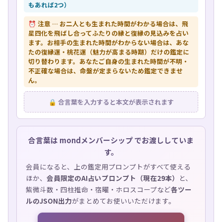
もあれば2つ）
⏰ 注意 … お二人とも生まれた時間がわかる場合は、飛
星四化を飛ばし合ってふたりの縁と復縁の見込みを占い
ます。お相手の生まれた時間がわからない場合は、あな
たの復縁運・桃花運（魅力が高まる時期）だけの鑑定に
切り替わります。あなたご自身の生まれた時間が不明・
不正確な場合は、命盤が定まらないため鑑定できませ
ん。
🔒 合言葉を入力すると本文が表示されます
合言葉は
mondメンバーシップ
でお渡ししていま
す。
会員になると、上の鑑定用プロンプトがすべて使える
ほか、
会員限定のAI占いプロンプト（現在29本）
と、
紫微斗数・四柱推命・宿曜・ホロスコープなど
各ツー
ルのJSON出力
がまとめてお使いいただけます。