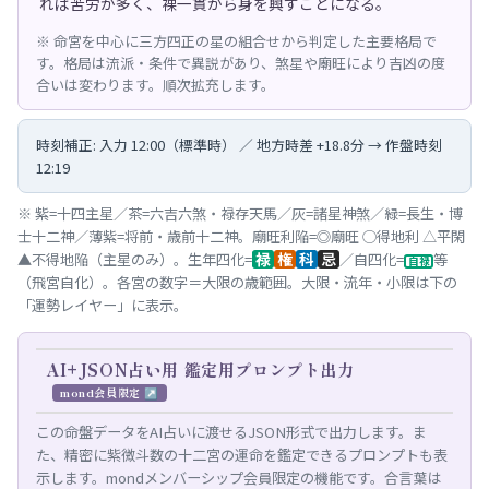
れば苦労が多く、裸一貫から身を興すことになる。
※ 命宮を中心に三方四正の星の組合せから判定した主要格局で
す。格局は流派・条件で異説があり、煞星や廟旺により吉凶の度
合いは変わります。順次拡充します。
時刻補正: 入力 12:00（標準時） ／ 地方時差 +18.8分 → 作盤時刻
12:19
※ 紫=十四主星／茶=六吉六煞・禄存天馬／灰=諸星神煞／緑=長生・博
士十二神／薄紫=将前・歳前十二神。廟旺利陥=◎廟旺 ◯得地利 △平閑
禄
権
科
忌
▲不得地陥（主星のみ）。生年四化=
／自四化=
等
自禄
（飛宮自化）。各宮の数字＝大限の歳範囲。大限・流年・小限は下の
「運勢レイヤー」に表示。
AI+JSON占い用 鑑定用プロンプト出力
mond会員限定 ↗
この命盤データをAI占いに渡せるJSON形式で出力します。ま
た、精密に紫微斗数の十二宮の運命を鑑定できるプロンプトも表
示します。mondメンバーシップ会員限定の機能です。合言葉は