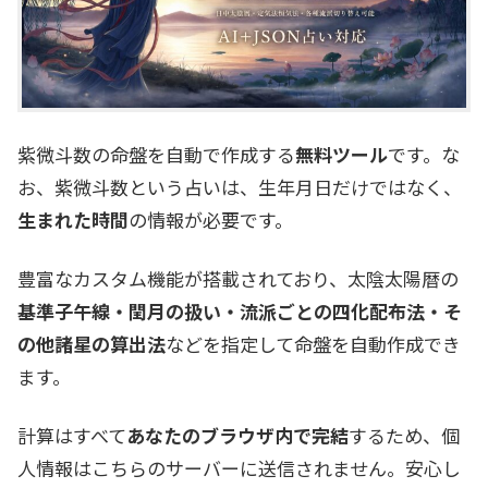
紫微斗数の命盤を自動で作成する
無料ツール
です。な
お、紫微斗数という占いは、生年月日だけではなく、
生まれた時間
の情報が必要です。
豊富なカスタム機能が搭載されており、太陰太陽暦の
基準子午線・閏月の扱い・流派ごとの四化配布法・そ
の他諸星の算出法
などを指定して命盤を自動作成でき
ます。
計算はすべて
あなたのブラウザ内で完結
するため、個
人情報はこちらのサーバーに送信されません。安心し