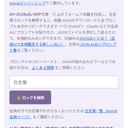
mondメンバーシップ
でご案内しています。
AI+JSON占いのやり方
① 上のフォームで命盤を作成し、合言
葉でロックを解除すると、命盤JSONのダウンロードと全プロン
プト本文のコピーができます → ② ChatGPT・Claude などの生成
AIにプロンプトを貼り付け、JSONファイルを添付して送るだけ
で、本格的なAI占いができます。仕組みは
JSON占いとは？（生
成AIで本格鑑定する新しい占い）
、文例は
JSON AI占いプロンプ
ト集
をご覧ください。
プロンプトのコピーペースト、JSONの読み込みエラーなどでお
困りの方は、
よくある質問
をご参照ください
🔓 ロックを解除
会員の方で合言葉がわからなくなったときは
合言葉一覧（mond
会員ページ）
をご確認ください。