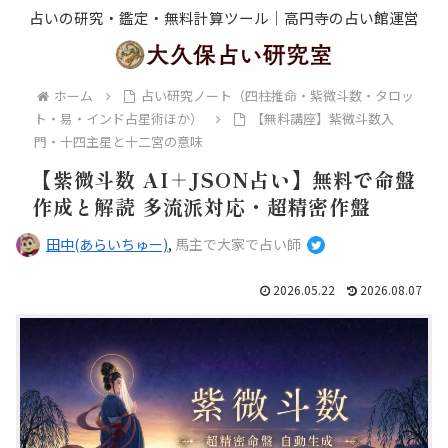
占いの研究・鑑定・無料計算ツール｜高円寺の占い館運営
ホーム
占い研究ノート（四柱推命・紫微斗数・タロッ
ト・易・インド占星術ほか）
【無料講座】紫微斗数入
門・十四主星と十二宮の意味
【紫微斗数 AI＋JSON占い】無料で命盤
作成と解読 多流派対応・超精密作盤
田中(あらいちゅー)
,
馬主で大家で占い師
2026.05.22
2026.08.07