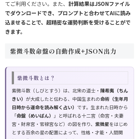
てご利用ください。また、
計算結果はJSONファイル
でダウンロードでき、プロンプトと合わせてAIに読み
込ませることで、超精密な運勢判断を受けることがで
きます。
紫微斗数命盤の自動作成+JSON出力
紫微斗数とは？
紫微斗数（しびとすう）は、北宋の道士・
陳希夷（ちん
きい）
が大成したと伝わる、中国生まれの
命術（生年月
日時から運命を読み解く占い）
です。生まれた日時から
「
命盤（めいばん）
」と呼ばれる十二宮（命宮・夫妻
宮・財帛宮・官禄宮など）の図を作り、
紫微星
をはじめ
とする百余の星の配置によって、性格・才能・人間関