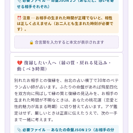
📎 必要ファイル … 命盤JSON 2つ（あなたと、想いを寄
せる相手それぞれ）
⏰ 注意 … お相手の生まれた時間が正確でないと、相性
は正しく占えません（お二人とも生まれた時刻が必要で
す）。
🔒 合言葉を入力すると本文が表示されます
💔 復縁したい人へ（縁の質・戻れる見込み・
動くべき時期）
別れたお相手との復縁を、台北の占い横丁で30年のベテ
ラン占い師が占います。ふたりの命盤があれば飛星四化
を双方向に飛ばして縁の質と復縁の見込みを、お相手の
生まれた時間が不明なときは、あなたの桃花運（恋愛と
性的魅力が高まる時期）に切り替えて占います。アゲ鑑
定はせず、厳しいときは正直に伝えたうえで、次の一手
まで一緒に考えます。
📎 必要ファイル … あなたの命盤JSON 1つ（お相手の分