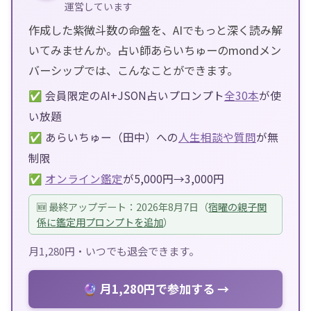
運営しています
作成した紫微斗数の命盤を、AIでもっと深く読み解
いてみませんか。占い師あらいちゅーのmondメン
バーシップでは、こんなことができます。
✅ 会員限定のAI+JSON占いプロンプト
全30本
が使
い放題
✅ あらいちゅー（田中）への
人生相談や質問
が無
制限
✅
オンライン鑑定
が5,000円→3,000円
🆕 最終アップデート：2026年8月7日（
宿曜の親子関
係に鑑定用プロンプトを追加
）
月1,280円・いつでも退会できます。
🔮 月1,280円で参加する →