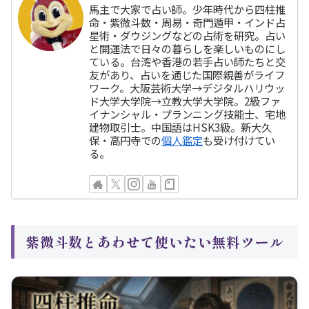
馬主で大家で占い師。少年時代から四柱推
命・紫微斗数・周易・奇門遁甲・インド占
星術・ダウジングなどの占術を研究。占い
と開運法で日々の暮らしを楽しいものにし
ている。台湾や香港の若手占い師たちと交
友があり、占いを通じた国際親善がライフ
ワーク。大阪芸術大学→デジタルハリウッ
ド大学大学院→立教大学大学院。2級ファ
イナンシャル・プランニング技能士、宅地
建物取引士。中国語はHSK3級。新大久
保・高円寺での
個人鑑定
も受け付けてい
る。
紫微斗数とあわせて使いたい無料ツール