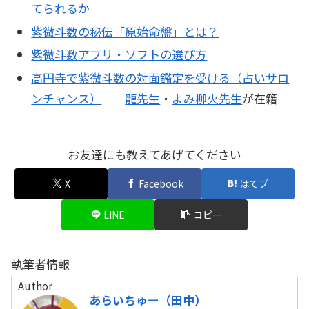
てられるか
紫微斗数の秘伝「原始命盤」とは？
紫微斗数アプリ・ソフトの選び方
高円寺で紫微斗数の対面鑑定を受ける（占いサロ
ンチャンス）
——
龍先生
・
よみ柳火先生
が在籍
お友達にも教えてあげてください
X
Facebook
はてブ
LINE
コピー
執筆者情報
Author
あらいちゅー（田中）