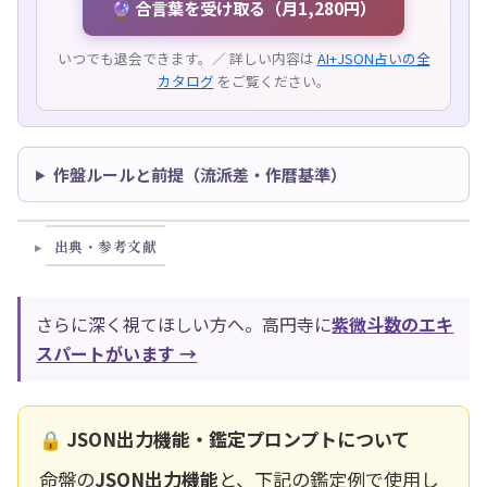
🔮 合言葉を受け取る（月1,280円）
いつでも退会できます。／ 詳しい内容は
AI+JSON占いの全
カタログ
をご覧ください。
作盤ルールと前提（流派差・作暦基準）
出典・参考文献
さらに深く視てほしい方へ。高円寺に
紫微斗数のエキ
スパートがいます →
🔒 JSON出力機能・鑑定プロンプトについて
命盤の
JSON出力機能
と、下記の鑑定例で使用し