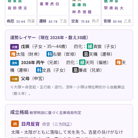
病
將軍
絶
喜神
華蓋
白虎
墓
飛廉
劫殺
天徳
歳駅
大耗
息神
龍徳
疾厄
丙寅
遷移
丁丑
交友
丙子
官禄
乙亥
55-64
65-74
75-84
85-94
運勢レイヤー（現在 2026年・数え38歳）
禄
戊辰
（子女・35〜44歳） 四化：
貪狼（子女）
大限
権
科
忌
太陰（財帛）
右弼（官禄）
天機（遷移）
禄
権
2026年 丙午
（兄弟） 四化：
天同（福徳）
天
流年
科
忌
機（遷移）
文昌（子女）
廉貞（兄弟）
父母
（申宮）
小限
※大限＝命宮起・五行局・逆行。流年・小限は現在時刻から自動算出
（数え年）。
成立格局
鮑黎明説に基づく主要格局判定
日月反背
凶
命宮（三方四正）
太陽・太陰がともに落陥して光を失う。吉星の扶けがなけ