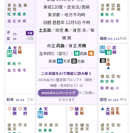
天喜
寡宿
龍池
截空
東経120度・定気法/真朔
陰煞
天官
破砕
東京都・地方平均時
帝旺
青龍
養
大耗
天殺
病符
將星
官符
旧暦
己巳
年 12月5日 午時
土五局
／命宮
未
／身宮 未／紫
子
大限
35-
微 寅
女
戊辰
福徳
癸酉
44
105-114
命主
武曲
／身主
天機
▲
太陰
左輔
◎
武曲
自科
禄
自禄
生年四化（星化）：
禄
武曲
権
文曲
貪狼
科
天梁
忌
文曲
忌
衰
小耗
▲
災殺
弔客
この命盤をAIで精密に読み解く
紅鸞
旬空
JSON出力と鑑定用プロンプト（相性・
胎
病符
結婚・流派別など）は
攀鞍
小耗
mondメンバーシップ
でご利用い
財帛
丁卯
田宅
甲戌
ただけます
45-54
95-104
◎
紫微
◎
天府
▲
天機
◎
破軍
天魁
▲
太陽
右弼
天馬
自科
天使
天月
天哭
天貴
天姚
台輔
天虚
旬空
天福
天才
天寿
天巫
死
奏書
天傷