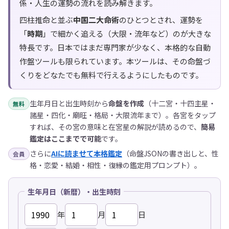
係・人生の運勢の流れを読み解きます。
四柱推命と並ぶ
中国二大命術
のひとつとされ、運勢を
「
時期
」で細かく追える（大限・流年など）のが大きな
特長です。日本ではまだ専門家が少なく、本格的な自動
作盤ツールも限られています。本ツールは、その命盤づ
くりをどなたでも無料で行えるようにしたものです。
生年月日と出生時刻から
命盤を作成
（十二宮・十四主星・
無料
諸星・四化・廟旺・格局・大限流年まで）。各宮をタップ
すれば、その宮の意味と在宮星の解説が読めるので、
簡易
鑑定はここまでで可能
です。
さらに
AIに読ませて本格鑑定
（命盤JSONの書き出しと、性
会員
格・恋愛・結婚・相性・復縁の鑑定用プロンプト）。
生年月日（新暦）・出生時刻
年
月
日