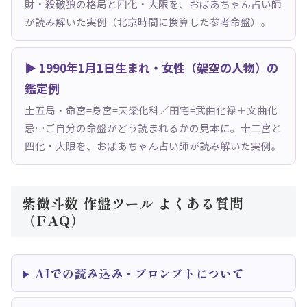
財・殺破狼の格局と四化・大限を、おばあちゃん占い師
が読み解いた実例（北京時間に換算した参考命盤）。
▶ 1990年1月1日生まれ・女性（架空の人物）の
鑑定例
土五局・命宮=身宮=天梁化科／田宅=武曲化禄＋文曲化
忌…ご自分の命盤がどう読まれるかの見本に。十二宮と
四化・大限を、おばあちゃん占い師が読み解いた実例。
紫微斗数 作盤ツール よくある質問
（FAQ）
AIでの読み込み・プロンプトについて