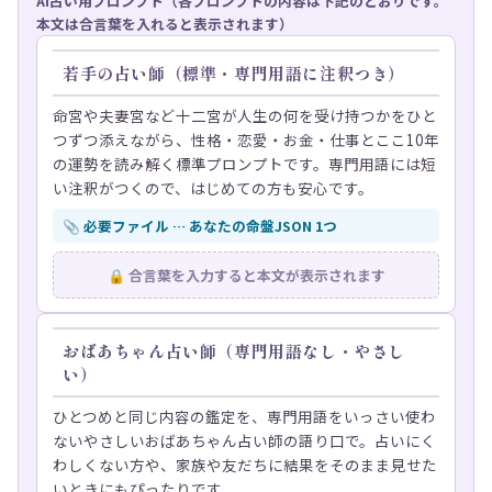
AI占い用プロンプト（各プロンプトの内容は下記のとおりです。
本文は合言葉を入れると表示されます）
若手の占い師（標準・専門用語に注釈つき）
命宮や夫妻宮など十二宮が人生の何を受け持つかをひと
つずつ添えながら、性格・恋愛・お金・仕事とここ10年
の運勢を読み解く標準プロンプトです。専門用語には短
い注釈がつくので、はじめての方も安心です。
📎 必要ファイル … あなたの命盤JSON 1つ
🔒 合言葉を入力すると本文が表示されます
おばあちゃん占い師（専門用語なし・やさし
い）
ひとつめと同じ内容の鑑定を、専門用語をいっさい使わ
ないやさしいおばあちゃん占い師の語り口で。占いにく
わしくない方や、家族や友だちに結果をそのまま見せた
いときにもぴったりです。