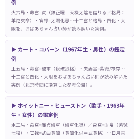
例
火六局・命宮=寅（無正曜＝天機太陰を借りる／格局：
羊陀夾命）・官禄=太陽化忌…十二宮と格局・四化・大
限を、おばあちゃん占い師が読み解いた実例。
▶ カート・コバーン（1967年生・男性）の鑑定
例
土五局・命宮=破軍（殺破狼格）・夫妻宮=紫微/禄存…
十二宮と四化・大限をおばあちゃん占い師が読み解いた
実例（北京時間に換算した参考命盤）。
▶ ホイットニー・ヒューストン（歌手・1963年
生・女性）の鑑定例
水二局・命宮=廉貞破軍（破軍化禄）／身宮=財帛（紫微
七殺）・官禄=武曲貪狼（貪狼化忌＝武貪格）…日月夾