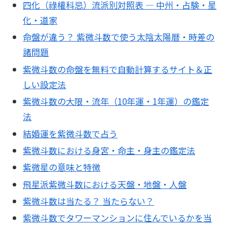
四化（祿權科忌）流派別対照表 ― 中州・占験・星
化・道家
命盤が違う？ 紫微斗数で使う太陰太陽暦・時差の
諸問題
紫微斗数の命盤を無料で自動計算するサイト＆正
しい設定法
紫微斗数の大限・流年（10年運・1年運）の鑑定
法
結婚運を紫微斗数で占う
紫微斗数における身宮・命主・身主の鑑定法
紫微星の意味と特徴
飛星派紫微斗数における天盤・地盤・人盤
紫微斗数は当たる？ 当たらない？
紫微斗数でタワーマンションに住んでいるかを当