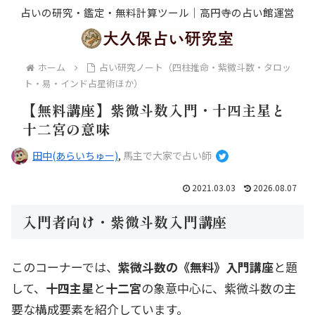
占いの研究・鑑定・無料計算ツール｜高円寺の占い館運営
ホーム
占い研究ノート（四柱推命・紫微斗数・タロッ
ト・易・インド占星術ほか）
【無料講座】紫微斗数入門・十四主星と
十二宮の意味
田中(あらいちゅー)
,
馬主で大家で占い師
2021.03.03
2026.08.07
入門者向け・紫微斗数入門講座
このコーナーでは、
紫微斗数の《無料》入門講座
と題
して、
十四主星
と
十二宮
の象意中心に、紫微斗数の主
要な構成要素を紹介しています。