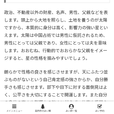
政治、不動産以外の財産、名声、男性、父親などを表
します。頭上から大地を照らし、土地を養うのが太陽
ですから、本質的に身分は高く、影響力の強い星とい
えます。太陽は中国占術では男性に仮託されるため、
男性にとっては父親であり、女性にとっては夫を意味
します。おおむね、行動的でおおらかな父親をイメー
ジすると、星の性格を掴みやすいでしょう。
朗らかで性格の良さを感じさせますが、天にふたつ並
ぶものがないという自己肯定感の強さからか、自分勝
手さも感じさせます。部下や目下に対する面倒見はよ
く、公平さを大切にすることで開運します。また自分
の身分の高さや影響力の強さに甘えず、仕事や受験な
どで苦労をすると人格に深みが出てきます。広範囲に
メインメニュー
高円寺の占い館
占い師一覧
占い予約