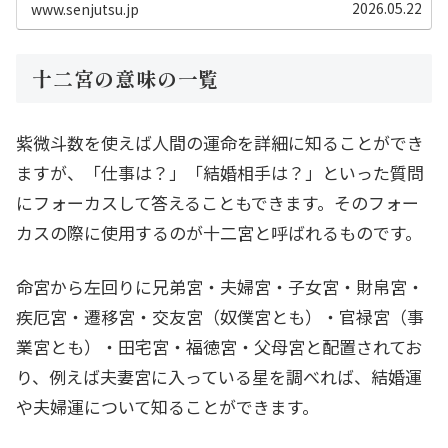
閏月・諸星の算出法も選べ、計算はブラウザ内で完結
2026.05.22
www.senjutsu.jp
します。命盤はAI占い用JSONで書き出せて、
ChatGPT・GeminiでのAI+JSON占いにもそのまま使
えます。
十二宮の意味の一覧
紫微斗数を使えば人間の運命を詳細に知ることができ
ますが、「仕事は？」「結婚相手は？」といった質問
にフォーカスして答えることもできます。そのフォー
カスの際に使用するのが十二宮と呼ばれるものです。
命宮から左回りに兄弟宮・夫婦宮・子女宮・財帛宮・
疾厄宮・遷移宮・交友宮（奴僕宮とも）・官禄宮（事
業宮とも）・田宅宮・福徳宮・父母宮と配置されてお
り、例えば夫妻宮に入っている星を調べれば、結婚運
や夫婦運について知ることができます。