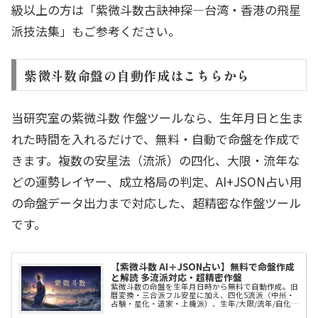
級以上の方は「紫微斗数古訣神探―台湾・香港の飛星
派技法集」もご参考ください。
紫微斗数命盤の自動作成はこちらから
当研究室の紫微斗数 作盤ツールなら、生年月日と生ま
れた時間を入れるだけで、無料・自動で命盤を作成で
きます。複数の安星法（流派）の四化、大限・流年な
どの運勢レイヤー、成立格局の判定、AI+JSON占い用
の命盤データ出力まで対応した、超精密な作盤ツール
です。
【紫微斗数 AI＋JSON占い】無料で命盤作成
と解読 多流派対応・超精密作盤
紫微斗数の命盤を生年月日時から無料で自動作成。旧
暦変換・三合派フル安星に加え、四化5流派（中州・
占験・星化・道家・上機派）、生年/大限/流年/自化の
運レイヤー、成立格局の判定まで表示。基準子午線・