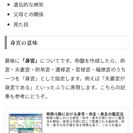
遺伝的な病気
父母との関係
見た目
身宮の意味
最後に
「身宮」
についてです。命盤を作成したら、命
宮・夫妻宮・財帛宮・遷移宮・官禄宮・福徳宮のうち
一つを「身宮」として指定します。例えば「夫妻宮が
身宮である」といったふうに表現します。こちらの記
事も参考にどうぞ。
紫微斗数における身宮・命主・身主の鑑定法
紫微斗数における身宮・命主・身主の使い分けと鑑定
法を解説。身宮は生時に応じて配置される副命宮、命
主・身主は先天運を見る特殊な星で、これらを組み合
わせて人生の深層を読み解く上級テクニック。