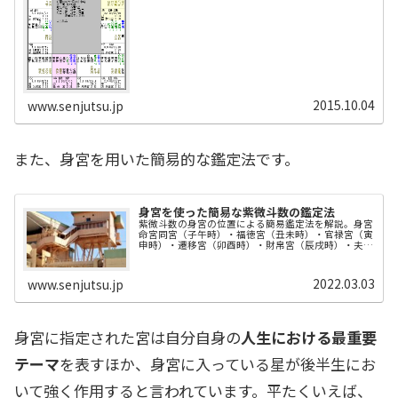
2015.10.04
www.senjutsu.jp
また、身宮を用いた簡易的な鑑定法です。
身宮を使った簡易な紫微斗数の鑑定法
紫微斗数の身宮の位置による簡易鑑定法を解説。身宮
命宮同宮（子午時）・福徳宮（丑未時）・官禄宮（寅
申時）・遷移宮（卯酉時）・財帛宮（辰戌時）・夫妻
宮（巳亥時）、それぞれの性格傾向と開運のポイント
を紹介。
2022.03.03
www.senjutsu.jp
身宮に指定された宮は自分自身の
人生における最重要
テーマ
を表すほか、身宮に入っている星が後半生にお
いて強く作用すると言われています。平たくいえば、