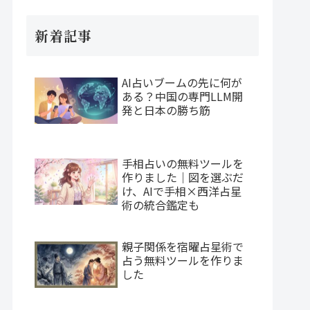
新着記事
AI占いブームの先に何が
ある？中国の専門LLM開
発と日本の勝ち筋
手相占いの無料ツールを
作りました｜図を選ぶだ
け、AIで手相×西洋占星
術の統合鑑定も
親子関係を宿曜占星術で
占う無料ツールを作りま
した