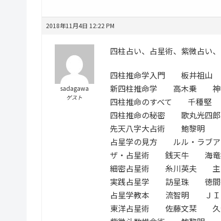
2018年11月4日 12:22 PM
四柱占い、占星術、紫微占い、
四柱推命学入門 板井祖山
新四柱推命学 高木乗 神
sadagawa
ゲスト
四柱推命のすべて 千種堅
四柱推命の秘密 歌丸光四
先天八字大占術 鮑黎明 
占星学の見方 ルル・ラブ
ザ・占星術 銭天牛 海竜
細密占星術 糸川英夫 主
実践占星学 訪星珠 徳間
占星学教本 流智明 ＪＩ
東洋占星術 佐藤文栞 久