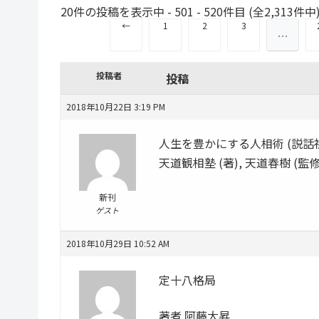
20件の投稿を表示中 - 501 - 520件目 (全2,313件中
←
1
2
3
…
投稿者
投稿
2018年10月22日 3:19 PM
人生を豊かにする人相術 (説話社占い選
天道観相塾 (著), 天道春樹 (監修
新刊
ゲスト
2018年10月29日 10:52 AM
定十八格局
著者 阿藤大昇