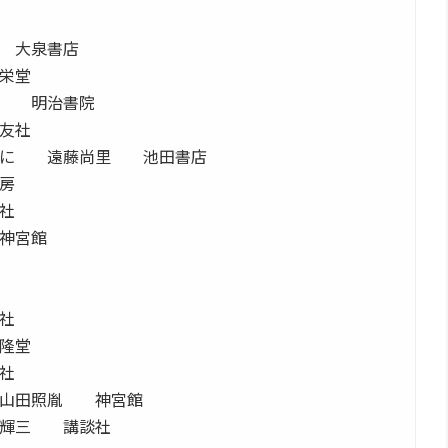
 大泉書店
栄堂
明 明治書院
友社
めに 遠藤尚里 池田書店
房
社
神宮館
社
隆堂
社
 山田照胤 神宮館
本輝三 講談社