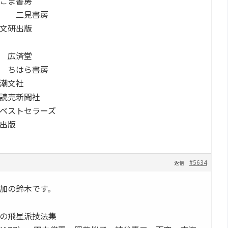
ごま書房
堅 二見書房
文研出版
 広済堂
 ちはら書房
潮文社
読売新聞社
ベストセラーズ
出版
#5634
返信
加の鈴木です。
の飛星派技法集