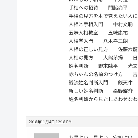
手相への招待 門脇尚平 
手相の見方を本で覚えたい人
人相と手相入門 中村文聡
五味人相教室 五味康祐 
人相学入門 八木喜三朗 
人相の正しい見方 佐藤六
人相の見方 大熊茅揚 日
姓名判断 野末陳平 光文
赤ちゃんの名前のつけ方 
銭流姓名判断入門 銭天牛
新しい姓名判断 桑野耀斉
姓名判断から見たしあわせな
2018年11月4日 12:18 PM
九星占い、易占い、家相占い