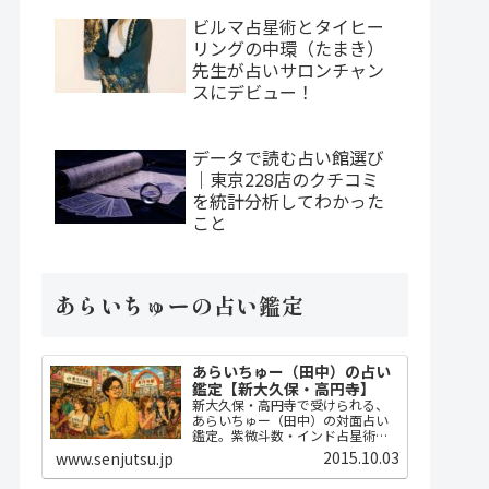
ビルマ占星術とタイヒー
リングの中環（たまき）
先生が占いサロンチャン
スにデビュー！
データで読む占い館選び
｜東京228店のクチコミ
を統計分析してわかった
こと
あらいちゅーの占い鑑定
あらいちゅー（田中）の占い
鑑定【新大久保・高円寺】
新大久保・高円寺で受けられる、
あらいちゅー（田中）の対面占い
鑑定。紫微斗数・インド占星術・
ダウジングで2時間かけてじっくり
2015.10.03
www.senjutsu.jp
占い、開運指導までセット。
MBA・FP・宅建士の実務知識に基