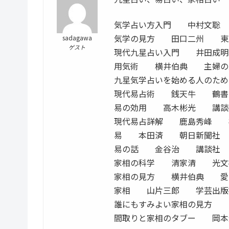
気学占い方入門 中村文聡
気学の見方 田口二州 東
sadagawa
ゲスト
現代九星占い入門 井田成
用気術 横井伯典 主婦の
九星気学占いを始める人のた
現代易占術 銭天牛 鶴書
易の効用 高木彬光 講談
現代易占詳解 鹿島秀峰 
易 本田済 朝日新聞社
易の話 金谷治 講談社
家相の科学 清家清 光文
家相の見方 横井伯典 愛
家相 山片三郎 学芸出版
誰にもすみよい家相の見方
間取りと家相のタブー 岡