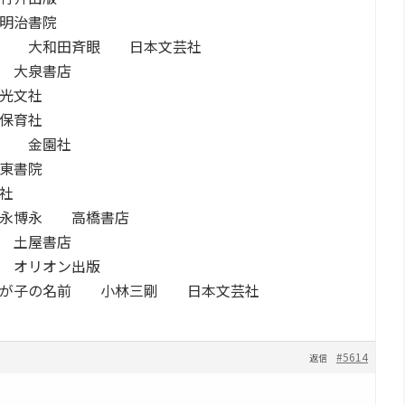
明治書院
に 大和田斉眼 日本文芸社
 大泉書店
光文社
保育社
龍 金園社
東書院
社
吉永博永 高橋書店
 土屋書店
 オリオン出版
わが子の名前 小林三剛 日本文芸社
#5614
返信