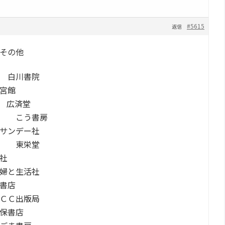
#5615
返信
その他
 白川書院
宮館
 広済堂
郎 こう書房
サンデー社
ア 東栄堂
社
婦と生活社
書店
ＣＣ出版局
保書店