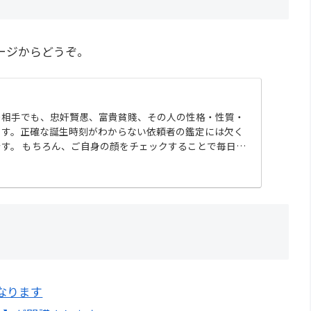
ージからどうぞ。
の相手でも、忠奸賢愚、富貴貧賤、その人の性格・性質・
ます。正確な誕生時刻がわからない依頼者の鑑定には欠く
す。 もちろん、ご自身の顔をチェックすることで毎日の
全般を...
なります