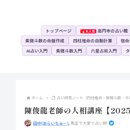
トップページ
高円寺の占い館
紫微斗数の命盤作成
四柱推命の自動計算
宿命
AI占い入門
紫微斗数入門
六星占術入門
タ
ホーム
占い研究ノート（四柱推命・紫微斗数・タ
陳俊龍老師の人相講座【202
田中(あらいちゅー)
,
馬主で大家で占い師