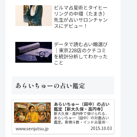
ビルマ占星術とタイヒー
リングの中環（たまき）
先生が占いサロンチャン
スにデビュー！
データで読む占い館選び
｜東京228店のクチコミ
を統計分析してわかった
こと
あらいちゅーの占い鑑定
あらいちゅー（田中）の占い
鑑定【新大久保・高円寺】
新大久保・高円寺で受けられる、
あらいちゅー（田中）の対面占い
鑑定。紫微斗数・インド占星術・
ダウジングで2時間かけてじっくり
2015.10.03
www.senjutsu.jp
占い、開運指導までセット。
MBA・FP・宅建士の実務知識に基