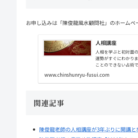
お申し込みは「陳俊龍風水顧問社」のホームペ
人相講座
人相を学ぶと初対面
運勢がすぐにわかり
ことのできない占術で
運勢の変化や一生の運勢
www.chinshunryu-fusui.com
関連記事
陳俊龍老師の人相講座が3年ぶりに開講と