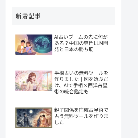
新着記事
AI占いブームの先に何が
ある？中国の専門LLM開
発と日本の勝ち筋
手相占いの無料ツールを
作りました｜図を選ぶだ
け、AIで手相×西洋占星
術の統合鑑定も
親子関係を宿曜占星術で
占う無料ツールを作りま
した