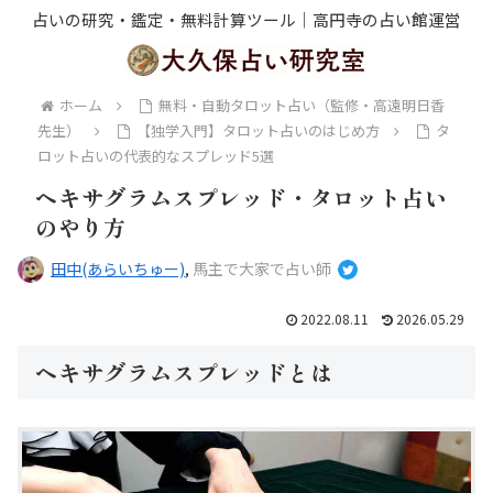
占いの研究・鑑定・無料計算ツール｜高円寺の占い館運営
ホーム
無料・自動タロット占い（監修・高遠明日香
先生）
【独学入門】タロット占いのはじめ方
タ
ロット占いの代表的なスプレッド5選
ヘキサグラムスプレッド・タロット占い
のやり方
田中(あらいちゅー)
,
馬主で大家で占い師
2022.08.11
2026.05.29
ヘキサグラムスプレッドとは