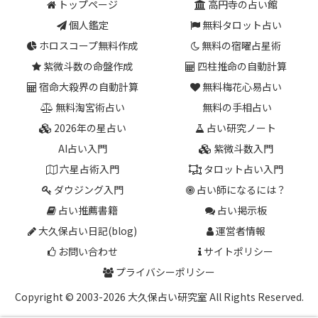
トップページ
高円寺の占い館
個人鑑定
無料タロット占い
ホロスコープ無料作成
無料の宿曜占星術
紫微斗数の命盤作成
四柱推命の自動計算
宿命大殺界の自動計算
無料梅花心易占い
無料淘宮術占い
無料の手相占い
2026年の星占い
占い研究ノート
AI占い入門
紫微斗数入門
六星占術入門
タロット占い入門
ダウジング入門
占い師になるには？
占い推薦書籍
占い掲示板
大久保占い日記(blog)
運営者情報
お問い合わせ
サイトポリシー
プライバシーポリシー
Copyright © 2003-2026 大久保占い研究室 All Rights Reserved.