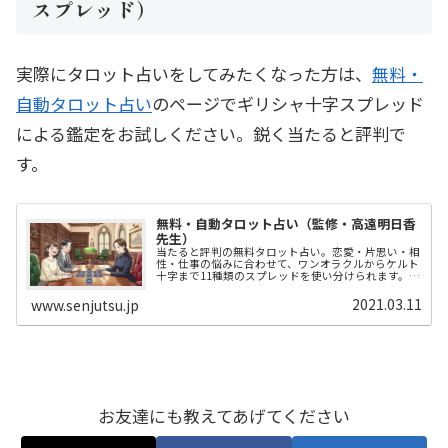
スプレッド）
実際にタロット占いをしてみたくなった方は、
無料・
自動タロット占い
のページでギリシャ十字スプレッド
による鑑定をお試しください。鋭く当たると評判で
す。
無料・自動タロット占い（監修・高遠明日香
先生）
当たると評判の無料タロット占い。恋愛・片思い・相
性・仕事の悩みに合わせて、ワンオラクルからケルト
十字まで11種類のスプレッドを使い分けられます。プ
ロ占い師・高遠明日香先生監修、登録不要で今すぐ占
えます。引いたカードの結果はJSONで書き出せて、
2021.03.11
www.senjutsu.jp
ChatGPT・Gemini・ClaudeでのAI+JSON占い（AIタ
ロット鑑定）にもそのまま使えます。
お友達にも教えてあげてください