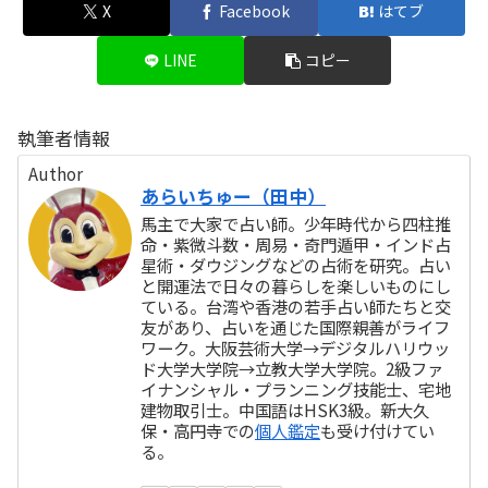
X
Facebook
はてブ
LINE
コピー
執筆者情報
Author
あらいちゅー（田中）
馬主で大家で占い師。少年時代から四柱推
命・紫微斗数・周易・奇門遁甲・インド占
星術・ダウジングなどの占術を研究。占い
と開運法で日々の暮らしを楽しいものにし
ている。台湾や香港の若手占い師たちと交
友があり、占いを通じた国際親善がライフ
ワーク。大阪芸術大学→デジタルハリウッ
ド大学大学院→立教大学大学院。2級ファ
イナンシャル・プランニング技能士、宅地
建物取引士。中国語はHSK3級。新大久
保・高円寺での
個人鑑定
も受け付けてい
る。