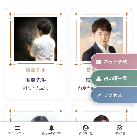
📅
ネット予約
👤
占い師一覧
順震先生
萩原八雲先生
周易・九星術
西洋占星術・宿曜占星術
📍
アクセス
メインメニュー
高円寺の占い館
占い師一覧
占い予約