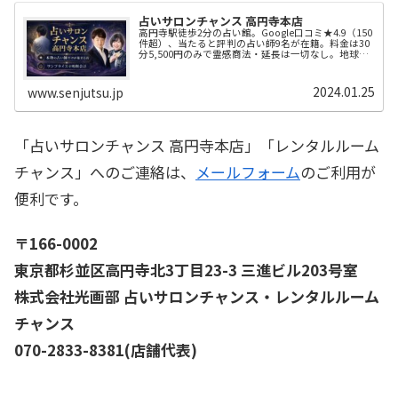
占いサロンチャンス 高円寺本店
高円寺駅徒歩2分の占い館。Google口コミ★4.9（150
件超）、当たると評判の占い師9名が在籍。料金は30
分5,500円のみで霊感商法・延長は一切なし。地球の
歩き方・月刊ムー掲載の安心店。当日来店も歓迎で
す。
2024.01.25
www.senjutsu.jp
「占いサロンチャンス 高円寺本店」「レンタルルーム
チャンス」へのご連絡は、
メールフォーム
のご利用が
便利です。
〒166-0002
東京都杉並区高円寺北3丁目23-3 三進ビル203号室
株式会社光画部 占いサロンチャンス・レンタルルーム
チャンス
070-2833-8381(店舗代表)