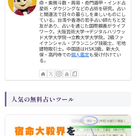
命・紫微斗数・周易・奇門遁甲・インド占
星術・ダウジングなどの占術を研究。占い
と開運法で日々の暮らしを楽しいものにし
ている。台湾や香港の若手占い師たちと交
友があり、占いを通じた国際親善がライフ
ワーク。大阪芸術大学→デジタルハリウッ
ド大学大学院→立教大学大学院。2級ファ
イナンシャル・プランニング技能士、宅地
建物取引士。中国語はHSK3級。新大久
保・高円寺での
個人鑑定
も受け付けてい
る。
人気の無料占いツール