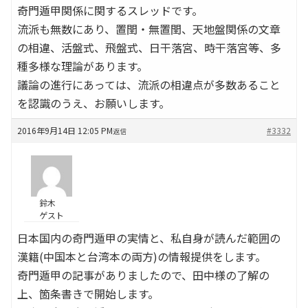
奇門遁甲関係に関するスレッドです。
流派も無数にあり、置閏・無置閏、天地盤関係の文章
の相違、活盤式、飛盤式、日干落宮、時干落宮等、多
種多様な理論があります。
議論の進行にあっては、流派の相違点が多数あること
を認識のうえ、お願いします。
2016年9月14日 12:05 PM
#3332
返信
鈴木
ゲスト
日本国内の奇門遁甲の実情と、私自身が読んだ範囲の
漢籍(中国本と台湾本の両方)の情報提供をします。
奇門遁甲の記事がありましたので、田中様の了解の
上、箇条書きで開始します。