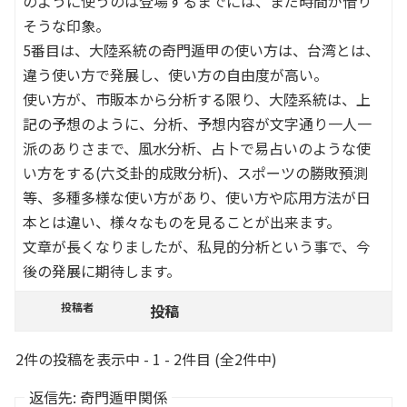
のように使うのは登場するまでには、まだ時間が借り
そうな印象。
5番目は、大陸系統の奇門遁甲の使い方は、台湾とは、
違う使い方で発展し、使い方の自由度が高い。
使い方が、市販本から分析する限り、大陸系統は、上
記の予想のように、分析、予想内容が文字通り一人一
派のありさまで、風水分析、占卜で易占いのような使
い方をする(六爻卦的成敗分析)、スポーツの勝敗預測
等、多種多様な使い方があり、使い方や応用方法が日
本とは違い、様々なものを見ることが出来ます。
文章が長くなりましたが、私見的分析という事で、今
後の発展に期待します。
投稿者
投稿
2件の投稿を表示中 - 1 - 2件目 (全2件中)
返信先: 奇門遁甲関係