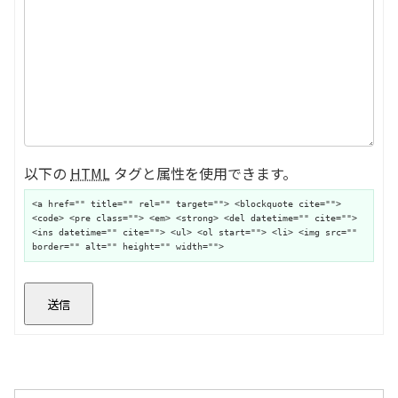
以下の
HTML
タグと属性を使用できます。
<a href="" title="" rel="" target=""> <blockquote cite="">
<code> <pre class=""> <em> <strong> <del datetime="" cite="">
<ins datetime="" cite=""> <ul> <ol start=""> <li> <img src=""
border="" alt="" height="" width="">
送信