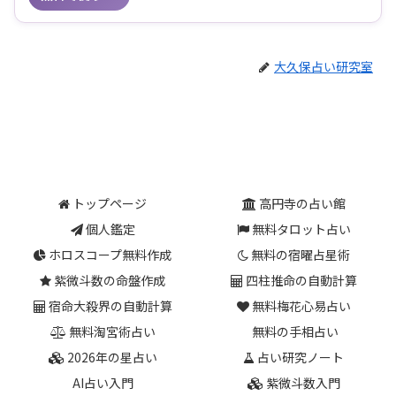
大久保占い研究室
トップページ
高円寺の占い館
個人鑑定
無料タロット占い
ホロスコープ無料作成
無料の宿曜占星術
紫微斗数の命盤作成
四柱推命の自動計算
宿命大殺界の自動計算
無料梅花心易占い
無料淘宮術占い
無料の手相占い
2026年の星占い
占い研究ノート
AI占い入門
紫微斗数入門