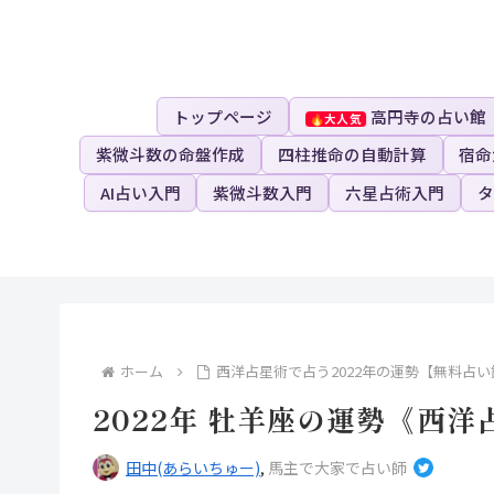
トップページ
高円寺の占い館
紫微斗数の命盤作成
四柱推命の自動計算
宿命
AI占い入門
紫微斗数入門
六星占術入門
タ
ホーム
西洋占星術で占う2022年の運勢【無料占い
2022年 牡羊座の運勢《西
田中(あらいちゅー)
,
馬主で大家で占い師