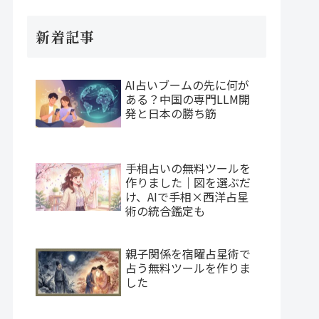
新着記事
AI占いブームの先に何が
ある？中国の専門LLM開
発と日本の勝ち筋
手相占いの無料ツールを
作りました｜図を選ぶだ
け、AIで手相×西洋占星
術の統合鑑定も
親子関係を宿曜占星術で
占う無料ツールを作りま
した