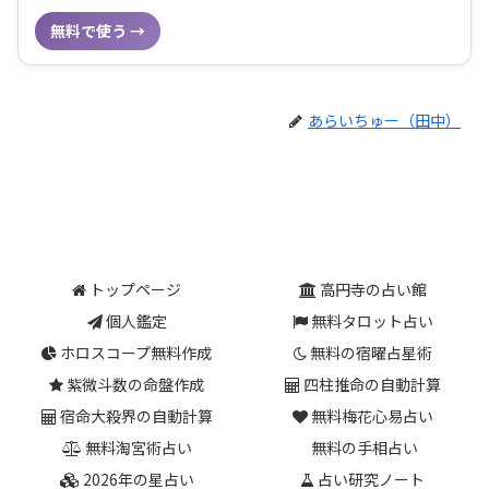
無料で使う →
あらいちゅー（田中）
トップページ
高円寺の占い館
個人鑑定
無料タロット占い
ホロスコープ無料作成
無料の宿曜占星術
紫微斗数の命盤作成
四柱推命の自動計算
宿命大殺界の自動計算
無料梅花心易占い
無料淘宮術占い
無料の手相占い
2026年の星占い
占い研究ノート