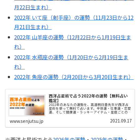
月22日生まれ）
2022年 いて座（射手座）の運勢（11月23日から12
月21日生まれ）
2022年 山羊座の運勢（12月22日から1月19日生ま
れ）
2022年 水瓶座の運勢（1月20日から2月19日生ま
れ）
2022年 魚座の運勢（2月20日から3月20日生まれ）
西洋占星術で占う2022年の運勢【無料占い
鑑定】
2022年のあなたの運勢を、高遠明日香先生が西洋占
星術を使って無料で占います。全体運・仕事運・恋愛
運、そして健康運・ラッキーアイテム・星座ごとの男
子攻略法も解説します。あなたにとって、来年はどん
な年になりそうでしょうか…？
2021.09.17
www.senjutsu.jp
※西洋占星術で占う
2026年の運勢
・
2025年の運勢
・