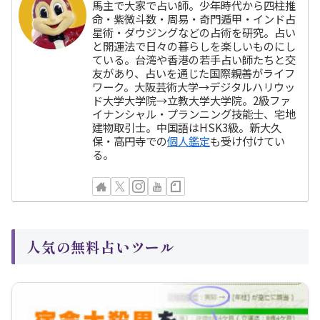
馬主で大家で占い師。少年時代から四柱推
命・紫微斗数・周易・奇門遁甲・インド占
星術・ダウジングなどの占術を研究。占い
と開運法で日々の暮らしを楽しいものにし
ている。台湾や香港の若手占い師たちと交
友があり、占いを通じた国際親善がライフ
ワーク。大阪芸術大学→デジタルハリウッ
ド大学大学院→立教大学大学院。2級ファ
イナンシャル・プランニング技能士、宅地
建物取引士。中国語はHSK3級。新大久
保・高円寺での
個人鑑定
も受け付けてい
る。
人気の無料占いツール