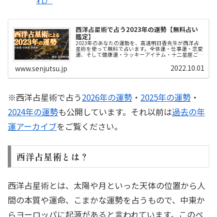
西洋占星術で占う2023年の運勢【無料占い
鑑定】
2023年のあなたの運勢を、高遠明日香先生が西洋占
星術を使って無料で占います。全体運・仕事運・恋愛
運、そして健康運・ラッキーアイテム・十二星座ごと
の男子攻略法も解説します。あなたにとって、来年は
どんな年になりそうでしょうか…？
2022.10.01
www.senjutsu.jp
※西洋占星術で占う
2026年の運勢
・
2025年の運勢
・
2024年の運勢
も公開しています。それ以前は
過去の年
運アーカイブ
をご覧ください。
西洋占星術とは？
西洋占星術とは、太陽や月といった天体の位置から人
間の本質や運命、こまかな運勢を占うもので、中東か
らヨーロッパに起源があると言われています。このペ