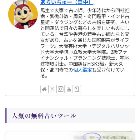
あらいちゅー（田中）
馬主で大家で占い師。少年時代から四柱推
命・紫微斗数・周易・奇門遁甲・インド占
星術・ダウジングなどの占術を研究。占い
と開運法で日々の暮らしを楽しいものにし
ている。台湾や香港の若手占い師たちと交
友があり、占いを通じた国際親善がライフ
ワーク。大阪芸術大学→デジタルハリウッ
ド大学大学院→立教大学大学院。2級ファ
イナンシャル・プランニング技能士、宅地
建物取引士。中国語はHSK3級。新大久
保・高円寺での
個人鑑定
も受け付けてい
る。
人気の無料占いツール