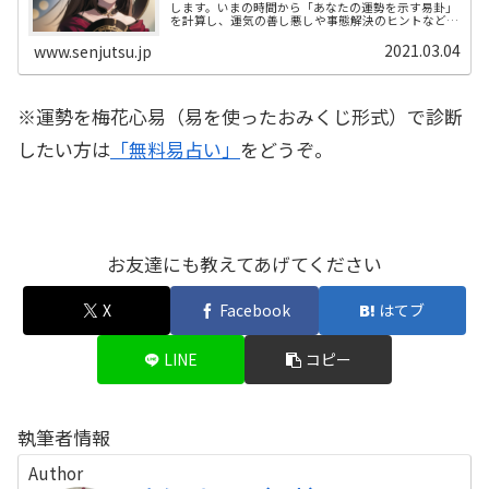
します。いまの時間から「あなたの運勢を示す易卦」
を計算し、運気の善し悪しや事態解決のヒントなどを
提案します。仕事運、恋愛運、なんでも鑑定してくだ
さい。プロ占い師による解説付き。
2021.03.04
www.senjutsu.jp
※運勢を梅花心易（易を使ったおみくじ形式）で診断
したい方は
「無料易占い」
をどうぞ。
お友達にも教えてあげてください
X
Facebook
はてブ
LINE
コピー
執筆者情報
Author