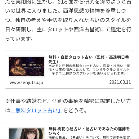
点を実用的に生かし、別方面から研究を深めようと占
いの世界に入りました。西洋思想の精神を尊重しつ
つ、独自の考えや手法を取り入れた占いのスタイルを
日々研鑚し、主にタロットや西洋占星術にて鑑定を行
っています。
無料・自動タロット占い（監修・高遠明日香
先生）
当たると評判の無料タロット占い。恋愛・片思い・相
性・仕事の悩みに合わせて、ワンオラクルからケルト
十字まで11種類のスプレッドを使い分けられます。プ
ロ占い師・高遠明日香先生監修、登録不要で今すぐ占
えます。引いたカードの結果はJSONで書き出せて、
2021.03.11
www.senjutsu.jp
ChatGPT・Gemini・ClaudeでのAI+JSON占い（AIタ
ロット鑑定）にもそのまま使えます。
※仕事や結婚など、個別の事柄を精密に鑑定したい方
は
「無料タロット占い」
をどうぞ。
無料 梅花心易占い・易占いであなたの運勢を
ひらく
梅花心易占い（易占い）を用いて、無料で運勢を鑑定