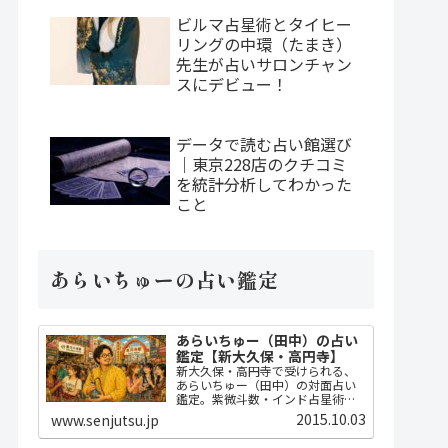
ビルマ占星術とタイヒー
リングの中環（たまき）
先生が占いサロンチャン
スにデビュー！
データで読む占い館選び
｜東京228店のクチコミ
を統計分析してわかった
こと
あらいちゅーの占い鑑定
あらいちゅー（田中）の占い
鑑定【新大久保・高円寺】
新大久保・高円寺で受けられる、
あらいちゅー（田中）の対面占い
鑑定。紫微斗数・インド占星術・
ダウジングで2時間かけてじっくり
2015.10.03
www.senjutsu.jp
占い、開運指導までセット。
MBA・FP・宅建士の実務知識に基