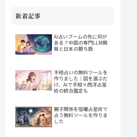
新着記事
AI占いブームの先に何が
ある？中国の専門LLM開
発と日本の勝ち筋
手相占いの無料ツールを
作りました｜図を選ぶだ
け、AIで手相×西洋占星
術の統合鑑定も
親子関係を宿曜占星術で
占う無料ツールを作りま
した