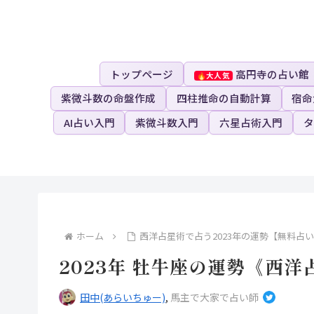
トップページ
高円寺の占い館
紫微斗数の命盤作成
四柱推命の自動計算
宿命
AI占い入門
紫微斗数入門
六星占術入門
タ
ホーム
西洋占星術で占う2023年の運勢【無料占
2023年 牡牛座の運勢《西
田中(あらいちゅー)
,
馬主で大家で占い師