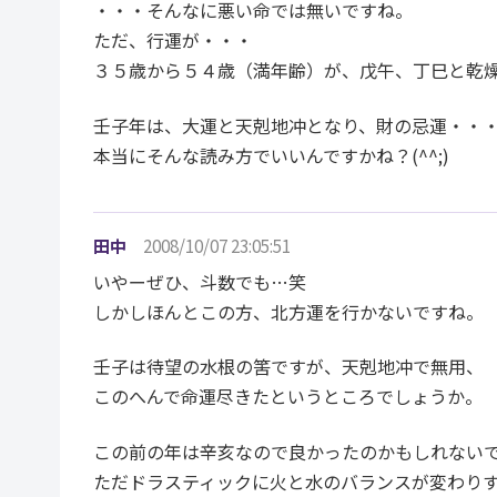
・・・そんなに悪い命では無いですね。
ただ、行運が・・・
３５歳から５４歳（満年齢）が、戊午、丁巳と乾
壬子年は、大運と天剋地冲となり、財の忌運・・
本当にそんな読み方でいいんですかね？(^^;)
田中
2008/10/07 23:05:51
いやーぜひ、斗数でも…笑
しかしほんとこの方、北方運を行かないですね。
壬子は待望の水根の筈ですが、天剋地冲で無用、
このへんで命運尽きたというところでしょうか。
この前の年は辛亥なので良かったのかもしれない
ただドラスティックに火と水のバランスが変わり