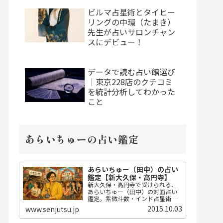
ビルマ占星術とタイヒー
リングの中環（たまき）
先生が占いサロンチャン
スにデビュー！
データで読む占い館選び
｜東京228店のクチコミ
を統計分析してわかった
こと
あらいちゅーの占い鑑定
あらいちゅー（田中）の占い
鑑定【新大久保・高円寺】
新大久保・高円寺で受けられる、
あらいちゅー（田中）の対面占い
鑑定。紫微斗数・インド占星術・
ダウジングで2時間かけてじっくり
2015.10.03
www.senjutsu.jp
占い、開運指導までセット。
MBA・FP・宅建士の実務知識に基