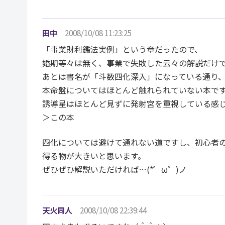
田中
2008/10/08 11:23:25
「事業財利鑑法実例」という章だったので、
婚期等々は無く、事業で失敗した云々の解説だけ
あとは書名が「斗数四化深入」になっている通り
本命盤についてはほとんど触れられていない本で
誘導星はほとんど見ずに発射宮を重視している感
＞この本
四化については避けて通れない道ですし、初心者
得る物が大きいと思います。
ぜひぜひ解説いただければ…(*゜ω゜)ノ
天火同人
2008/10/08 22:39:44