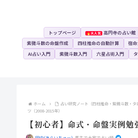
トップページ
高円寺の占い館
紫微斗数の命盤作成
四柱推命の自動計算
宿命
AI占い入門
紫微斗数入門
六星占術入門
タ
ホーム
占い研究ノート（四柱推命・紫微斗数・タ
ツ（2008-2015年）
【初心者】命式・命盤実例勉
田中(あらいちゅー)
,
馬主で大家で占い師