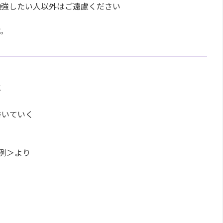
勉強したい人以外はご遠慮ください
す。
と
書いていく
実例＞より