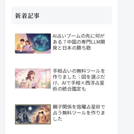
新着記事
AI占いブームの先に何が
ある？中国の専門LLM開
発と日本の勝ち筋
手相占いの無料ツールを
作りました｜図を選ぶだ
け、AIで手相×西洋占星
術の統合鑑定も
親子関係を宿曜占星術で
占う無料ツールを作りま
した