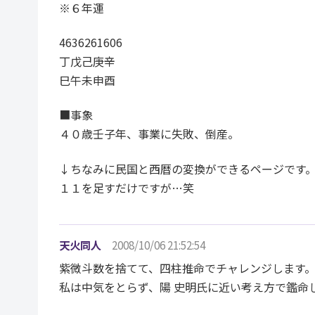
※６年運
4636261606
丁戊己庚辛
巳午未申酉
■事象
４０歳壬子年、事業に失敗、倒産。
↓ちなみに民国と西暦の変換ができるページです
１１を足すだけですが…笑
天火同人
2008/10/06 21:52:54
紫微斗数を捨てて、四柱推命でチャレンジします
私は中気をとらず、陽 史明氏に近い考え方で鑑命