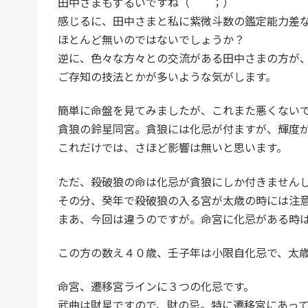
田中さまもずるいですね（＾＾；）
感じるに、田中さまと私に紫微斗数の鑑定能力差
ほとんど無いのではないでしょうか？
逆に、色々な方々との交流がある田中さまの方が
ご存知の技法とかが多いような気がします。
簡単に命盤を見てみましたが、これまた悪くない
貪狼の鈴星同宮。貪狼には化忌が付ますが、輝度
これだけでは、さほど影響は無いと思います。
ただ、殺破狼の命は化忌が貪狼にしか付きません
その分、癸年で殺破狼の入る宮が太歳の時には注
まあ、今回は違うのですが。命宮に化忌がある時
この方の数え４０歳、壬子年は小限自化忌で、太
命宮、遷移宮ラインに３つの化忌です。
武曲は財星ですので、財の忌。特に遷移宮にあっ