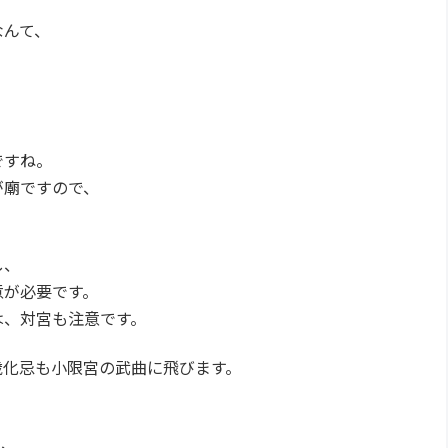
なんて、
、
ですね。
が廟ですので、
し、
意が必要です。
は、対宮も注意です。
歳化忌も小限宮の武曲に飛びます。
て、