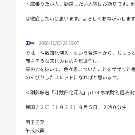
・威張りたい人、勧誘したい人等はお断りです。
は徹底したいと思います。よろしくおねがいしま
田中
2008/10/05 22:19:07
では「斗数四化深入」という台湾本から、ちょっ
面白そうな感じのものを無造作に…
肩の力を抜いて、色々思いついたことをザザッと
のんびりしたスレッドになればと思います。
＜謝武藤著「斗数四化深入」p129.事業財利鑑法
民国２２年（１９３３）９月５日１２時０分生
丙壬壬癸
午戌戌酉