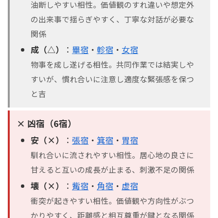
油断しやすい相性。価値観のすれ違いや想定外
の出来事で揺らぎやすく、丁寧な対話が必要な
関係
成（△）
：
畢宿
・
軫宿
・
女宿
物事を成し遂げる相性。共同作業では結実しや
すいが、慣れ合いに注意し適度な緊張感を保つ
と吉
× 凶宿（6宿）
安（×）
：
張宿
・
箕宿
・
胃宿
馴れ合いに流されやすい相性。居心地の良さに
甘えると互いの成長が止まる、刺激不足の関係
壊（×）
：
觜宿
・
角宿
・
虚宿
衝突が起きやすい相性。価値観や方向性がぶつ
かりやすく、距離感と相互尊重が鍵となる関係