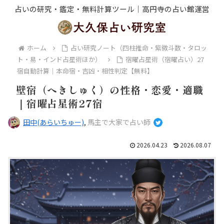
占いの研究・鑑定・無料計算ツール｜高円寺の占い館運営
ホーム
占い研究ノート（四柱推命・紫微斗数・タロッ
ト・易・インド占星術ほか）
宿曜占星術（宿曜占い）27
宿自動計算｜本命宿・吉凶・相性判定【無料】
壁宿（へきしゅく）の性格・恋愛・適職
｜宿曜占星術27宿
田中(あらいちゅー)
,
馬主で大家で占い師
2026.04.23
2026.08.07