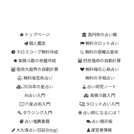
トップページ
高円寺の占い館
個人鑑定
無料タロット占い
ホロスコープ無料作成
無料の宿曜占星術
紫微斗数の命盤作成
四柱推命の自動計算
宿命大殺界の自動計算
無料梅花心易占い
無料淘宮術占い
無料の手相占い
2026年の星占い
占い研究ノート
AI占い入門
紫微斗数入門
六星占術入門
タロット占い入門
ダウジング入門
占い師になるには？
占い推薦書籍
占い掲示板
大久保占い日記(blog)
運営者情報