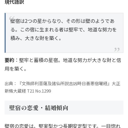
現代語訳
壁宿は2つの星からなり、その形は壁のようであ
る。この宿に生まれる者は堅牢で、地道な努力を
積み、大きな財を築く。
要約
：堅牢と蓄積の星宿。地道な努力が大きな財と信
用を築く。
出典：『文殊師利菩薩及諸仙所説吉凶時日善悪宿曜経』大正
新脩大蔵経 T21 No.1299
壁宿の恋愛・結婚傾向
壁宿の恋愛は、堅実型かつ長期安定型です。一目惚れ