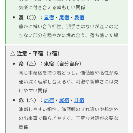
気楽に付き合える頼もしい関係
衰（○）
：
星宿
・
尾宿
・
婁宿
静かに補い合う相性。派手さはないが互いの足
りない部分を穏やかに埋め合う、落ち着いた縁
△ 注意・平宿（7宿）
命（△）
：
鬼宿
（自分自身）
同じ本命宿を持つ者どうし。価値観や感性が似
通い深く理解し合えるが、刺激や新鮮さには欠
けやすい関係
危（△）
：
昴宿
・
翼宿
・
斗宿
油断しやすい相性。価値観のすれ違いや想定外
の出来事で揺らぎやすく、丁寧な対話が必要な
関係