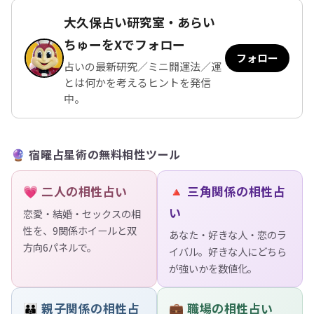
大久保占い研究室・あらい
ちゅーをXでフォロー
フォロー
占いの最新研究／ミニ開運法／運
とは何かを考えるヒントを発信
中。
🔮 宿曜占星術の無料相性ツール
💗 二人の相性占い
🔺 三角関係の相性占
い
恋愛・結婚・セックスの相
性を、9関係ホイールと双
あなた・好きな人・恋のラ
方向6パネルで。
イバル。好きな人にどちら
が強いかを数値化。
👪 親子関係の相性占
💼 職場の相性占い