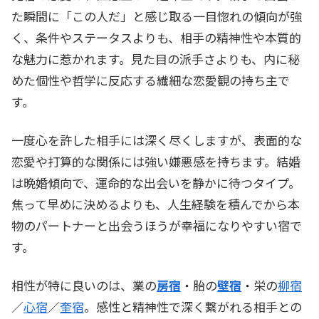
た瞬間に「この人だ」と感じ取る一目惚れの傾向が強
く、条件やステータスよりも、相手の精神性や本質的
な魅力に惹かれます。見た目の派手さよりも、内に秘
めた個性や哲学に反応する繊細な恋愛観の持ち主で
す。
一度心を許した相手には深く尽くしますが、表面的な
恋愛や打算的な関係には強い嫌悪感を持ちます。結婚
は晩婚傾向で、運命的な出会いを静かに待つタイプ。
焦って早めに決めるよりも、人生経験を積んでから本
物のパートナーと出会うほうが幸福になりやすい宿で
す。
相性が特に良いのは、業の
房宿
・胎の
壁宿
・栄の
柳宿
／
心宿
／
奎宿
。感性と精神性で深く繋がれる相手との