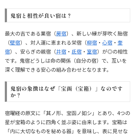
鬼宿と相性が良い宿は？
最大の吉である業宿（
房宿
）、新しい縁が芽吹く胎宿
（
壁宿
）、対人運に恵まれる栄宿（
柳宿
・
心宿
・
奎
宿
）、安らぎの親宿（
井宿
・
氐宿
・
室宿
）が◎の相性
です。鬼宿どうしは命の関係（自分の宿）で、互いを
深く理解できる安心の組み合わせとなります。
鬼宿の象徴はなぜ「宝函（宝箱）」なのです
か？
宿曜経の原文に「其ノ形、宝函ノ如シ」とあり、4つの
星が宝箱のように四角く並ぶ姿に由来します。宝箱は
「内に大切なものを秘める器」を意味し、表に見せな