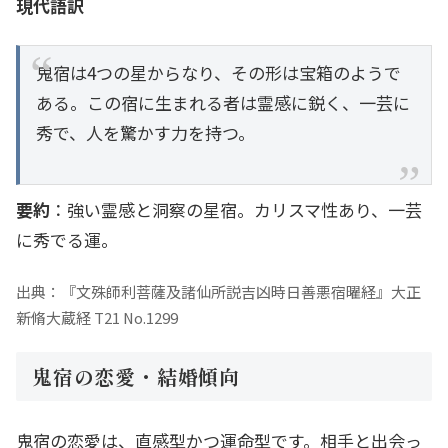
現代語訳
鬼宿は4つの星からなり、その形は宝箱のようで
ある。この宿に生まれる者は霊感に鋭く、一芸に
秀で、人を驚かす力を持つ。
要約
：強い霊感と洞察の星宿。カリスマ性あり、一芸
に秀でる運。
出典：『文殊師利菩薩及諸仙所説吉凶時日善悪宿曜経』大正
新脩大蔵経 T21 No.1299
鬼宿の恋愛・結婚傾向
鬼宿の恋愛は、直感型かつ運命型です。相手と出会っ