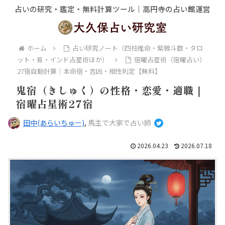
占いの研究・鑑定・無料計算ツール｜高円寺の占い館運営
ホーム
占い研究ノート（四柱推命・紫微斗数・タロ
ット・易・インド占星術ほか）
宿曜占星術（宿曜占い）
27宿自動計算｜本命宿・吉凶・相性判定【無料】
鬼宿（きしゅく）の性格・恋愛・適職｜
宿曜占星術27宿
田中(あらいちゅー)
,
馬主で大家で占い師
2026.04.23
2026.07.18