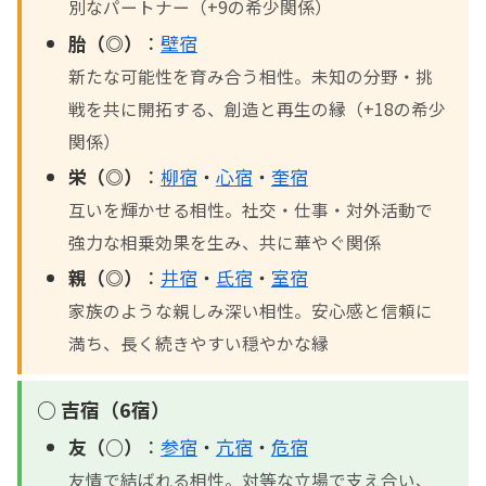
別なパートナー（+9の希少関係）
胎（◎）
：
壁宿
新たな可能性を育み合う相性。未知の分野・挑
戦を共に開拓する、創造と再生の縁（+18の希少
関係）
栄（◎）
：
柳宿
・
心宿
・
奎宿
互いを輝かせる相性。社交・仕事・対外活動で
強力な相乗効果を生み、共に華やぐ関係
親（◎）
：
井宿
・
氐宿
・
室宿
家族のような親しみ深い相性。安心感と信頼に
満ち、長く続きやすい穏やかな縁
○ 吉宿（6宿）
友（○）
：
参宿
・
亢宿
・
危宿
友情で結ばれる相性。対等な立場で支え合い、