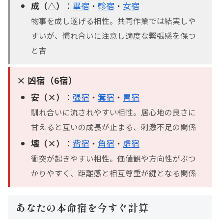
成（△）
：
畢宿
・
軫宿
・
女宿
物事を成し遂げる相性。共同作業では結実しや
すいが、慣れ合いに注意し適度な緊張感を保つ
と吉
× 凶宿（6宿）
安（×）
：
張宿
・
箕宿
・
胃宿
馴れ合いに流されやすい相性。居心地の良さに
甘えると互いの成長が止まる、刺激不足の関係
壊（×）
：
觜宿
・
角宿
・
虚宿
衝突が起きやすい相性。価値観や方向性がぶつ
かりやすく、距離感と相互尊重が鍵となる関係
あなたの本命宿を今すぐ計算