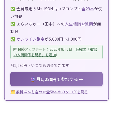
✅ 会員限定のAI+JSON占いプロンプト
全29本
が使
い放題
✅ あらいちゅー（田中）への
人生相談や質問
が無
制限
✅
オンライン鑑定
が5,000円→3,000円
🆕 最終アップデート：2026年8月6日（
宿曜の「職場
の人間関係を見る」を追加
）
月1,280円・いつでも退会できます。
🔮 月1,280円で参加する →
🗂 無料ぶんも含めた全58本のカタログを見る