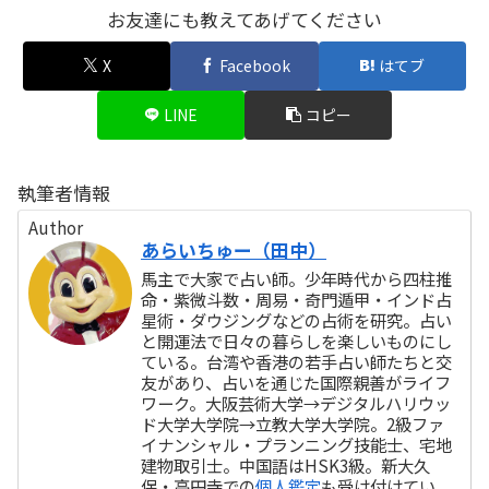
お友達にも教えてあげてください
X
Facebook
はてブ
LINE
コピー
執筆者情報
Author
あらいちゅー（田中）
馬主で大家で占い師。少年時代から四柱推
命・紫微斗数・周易・奇門遁甲・インド占
星術・ダウジングなどの占術を研究。占い
と開運法で日々の暮らしを楽しいものにし
ている。台湾や香港の若手占い師たちと交
友があり、占いを通じた国際親善がライフ
ワーク。大阪芸術大学→デジタルハリウッ
ド大学大学院→立教大学大学院。2級ファ
イナンシャル・プランニング技能士、宅地
建物取引士。中国語はHSK3級。新大久
保・高円寺での
個人鑑定
も受け付けてい