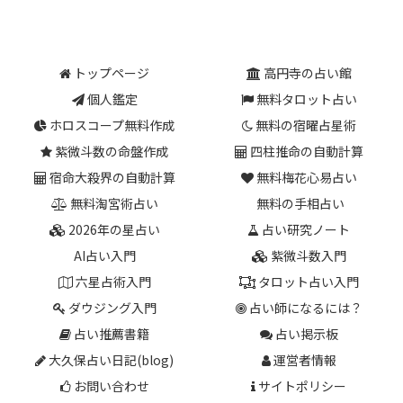
トップページ
高円寺の占い館
個人鑑定
無料タロット占い
ホロスコープ無料作成
無料の宿曜占星術
紫微斗数の命盤作成
四柱推命の自動計算
宿命大殺界の自動計算
無料梅花心易占い
無料淘宮術占い
無料の手相占い
2026年の星占い
占い研究ノート
AI占い入門
紫微斗数入門
六星占術入門
タロット占い入門
ダウジング入門
占い師になるには？
占い推薦書籍
占い掲示板
大久保占い日記(blog)
運営者情報
お問い合わせ
サイトポリシー