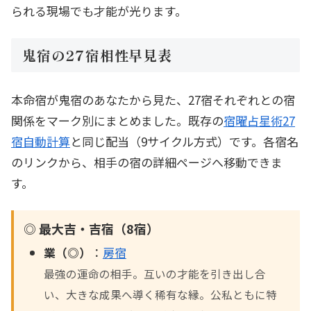
られる現場でも才能が光ります。
鬼宿の27宿相性早見表
本命宿が鬼宿のあなたから見た、27宿それぞれとの宿
関係をマーク別にまとめました。既存の
宿曜占星術27
宿自動計算
と同じ配当（9サイクル方式）です。各宿名
のリンクから、相手の宿の詳細ページへ移動できま
す。
◎ 最大吉・吉宿（8宿）
業（◎）
：
房宿
最強の運命の相手。互いの才能を引き出し合
い、大きな成果へ導く稀有な縁。公私ともに特