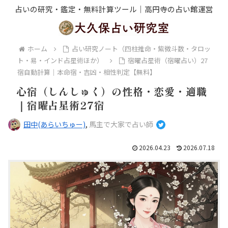
占いの研究・鑑定・無料計算ツール｜高円寺の占い館運営
ホーム
占い研究ノート（四柱推命・紫微斗数・タロッ
ト・易・インド占星術ほか）
宿曜占星術（宿曜占い）27
宿自動計算｜本命宿・吉凶・相性判定【無料】
心宿（しんしゅく）の性格・恋愛・適職
｜宿曜占星術27宿
田中(あらいちゅー)
,
馬主で大家で占い師
2026.04.23
2026.07.18