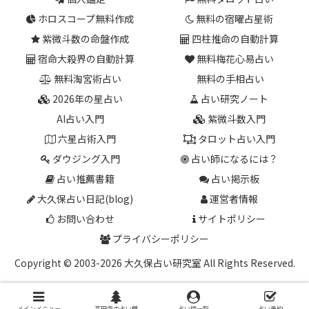
ホロスコープ無料作成
無料の宿曜占星術
紫微斗数の命盤作成
四柱推命の自動計算
宿命大殺界の自動計算
無料梅花心易占い
無料淘宮術占い
無料の手相占い
2026年の星占い
占い研究ノート
AI占い入門
紫微斗数入門
六星占術入門
タロット占い入門
ダウジング入門
占い師になるには？
占い推薦書籍
占い掲示板
大久保占い日記(blog)
運営者情報
お問い合わせ
サイトポリシー
プライバシーポリシー
Copyright © 2003-2026 大久保占い研究室 All Rights Reserved.
メインメニュー
高円寺の占い館
占い師一覧
占い予約