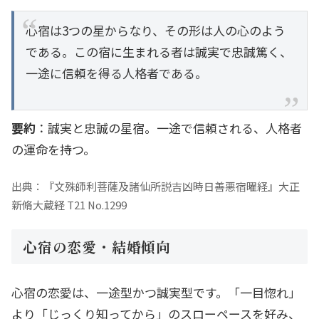
心宿は3つの星からなり、その形は人の心のよう
である。この宿に生まれる者は誠実で忠誠篤く、
一途に信頼を得る人格者である。
要約
：誠実と忠誠の星宿。一途で信頼される、人格者
の運命を持つ。
出典：『文殊師利菩薩及諸仙所説吉凶時日善悪宿曜経』大正
新脩大蔵経 T21 No.1299
心宿の恋愛・結婚傾向
心宿の恋愛は、一途型かつ誠実型です。「一目惚れ」
より「じっくり知ってから」のスローペースを好み、