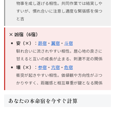
物事を成し遂げる相性。共同作業では結実しや
すいが、慣れ合いに注意し適度な緊張感を保つ
と吉
× 凶宿（6宿）
安（×）
：
昴宿
・
翼宿
・
斗宿
馴れ合いに流されやすい相性。居心地の良さに
甘えると互いの成長が止まる、刺激不足の関係
壊（×）
：
参宿
・
亢宿
・
危宿
衝突が起きやすい相性。価値観や方向性がぶつ
かりやすく、距離感と相互尊重が鍵となる関係
あなたの本命宿を今すぐ計算