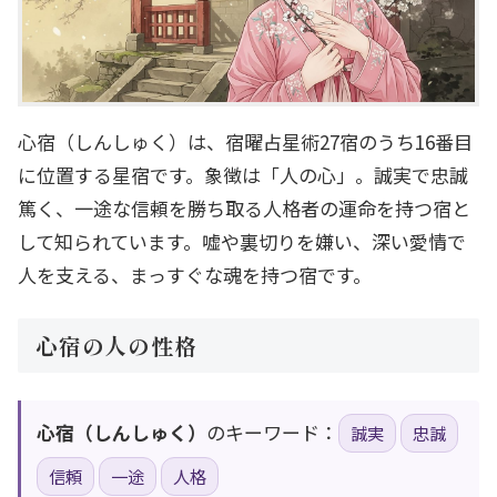
心宿（しんしゅく）は、宿曜占星術27宿のうち16番目
に位置する星宿です。象徴は「人の心」。誠実で忠誠
篤く、一途な信頼を勝ち取る人格者の運命を持つ宿と
して知られています。嘘や裏切りを嫌い、深い愛情で
人を支える、まっすぐな魂を持つ宿です。
心宿の人の性格
心宿（しんしゅく）
のキーワード：
誠実
忠誠
信頼
一途
人格