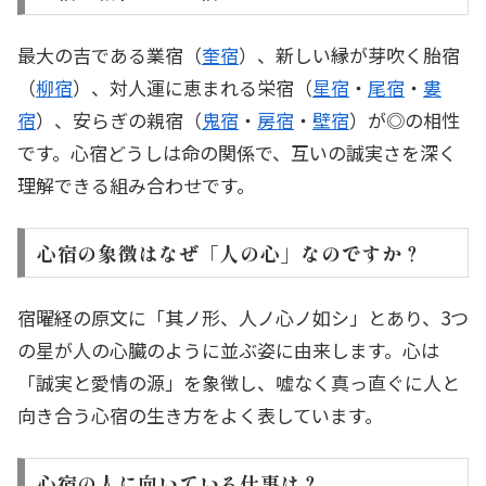
最大の吉である業宿（
奎宿
）、新しい縁が芽吹く胎宿
（
柳宿
）、対人運に恵まれる栄宿（
星宿
・
尾宿
・
婁
宿
）、安らぎの親宿（
鬼宿
・
房宿
・
壁宿
）が◎の相性
です。心宿どうしは命の関係で、互いの誠実さを深く
理解できる組み合わせです。
心宿の象徴はなぜ「人の心」なのですか？
宿曜経の原文に「其ノ形、人ノ心ノ如シ」とあり、3つ
の星が人の心臓のように並ぶ姿に由来します。心は
「誠実と愛情の源」を象徴し、嘘なく真っ直ぐに人と
向き合う心宿の生き方をよく表しています。
心宿の人に向いている仕事は？