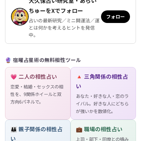
大久保占い研究室・あらい
ちゅーをXでフォロー
フォロー
占いの最新研究／ミニ開運法／運
とは何かを考えるヒントを発信
中。
🔮 宿曜占星術の無料相性ツール
💗 二人の相性占い
🔺 三角関係の相性占
い
恋愛・結婚・セックスの相
性を、9関係ホイールと双
あなた・好きな人・恋のラ
方向6パネルで。
イバル。好きな人にどちら
が強いかを数値化。
👪 親子関係の相性占
💼 職場の相性占い
い
上司・部下・同僚との噛み