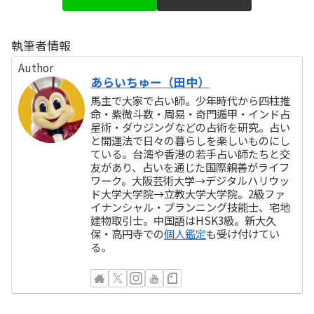
執筆者情報
Author
あらいちゅー（田中）
馬主で大家で占い師。少年時代から四柱推
命・紫微斗数・周易・奇門遁甲・インド占
星術・ダウジングなどの占術を研究。占い
と開運法で日々の暮らしを楽しいものにし
ている。台湾や香港の若手占い師たちと交
友があり、占いを通じた国際親善がライフ
ワーク。大阪芸術大学→デジタルハリウッ
ド大学大学院→立教大学大学院。2級ファ
イナンシャル・プランニング技能士、宅地
建物取引士。中国語はHSK3級。新大久
保・高円寺での
個人鑑定
も受け付けてい
る。