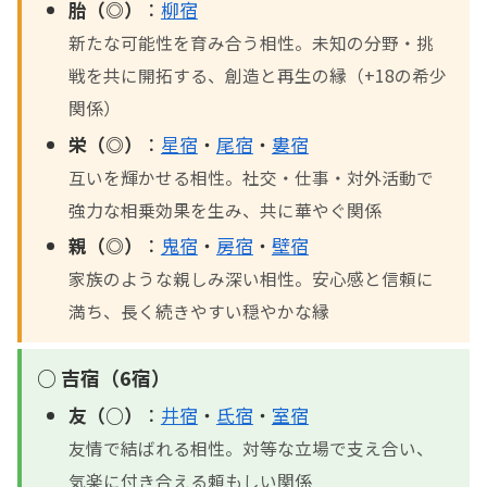
胎（◎）
：
柳宿
新たな可能性を育み合う相性。未知の分野・挑
戦を共に開拓する、創造と再生の縁（+18の希少
関係）
栄（◎）
：
星宿
・
尾宿
・
婁宿
互いを輝かせる相性。社交・仕事・対外活動で
強力な相乗効果を生み、共に華やぐ関係
親（◎）
：
鬼宿
・
房宿
・
壁宿
家族のような親しみ深い相性。安心感と信頼に
満ち、長く続きやすい穏やかな縁
○ 吉宿（6宿）
友（○）
：
井宿
・
氐宿
・
室宿
友情で結ばれる相性。対等な立場で支え合い、
気楽に付き合える頼もしい関係