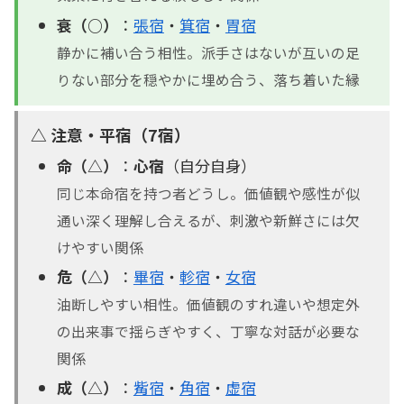
衰（○）
：
張宿
・
箕宿
・
胃宿
静かに補い合う相性。派手さはないが互いの足
りない部分を穏やかに埋め合う、落ち着いた縁
△ 注意・平宿（7宿）
命（△）
：
心宿
（自分自身）
同じ本命宿を持つ者どうし。価値観や感性が似
通い深く理解し合えるが、刺激や新鮮さには欠
けやすい関係
危（△）
：
畢宿
・
軫宿
・
女宿
油断しやすい相性。価値観のすれ違いや想定外
の出来事で揺らぎやすく、丁寧な対話が必要な
関係
成（△）
：
觜宿
・
角宿
・
虚宿