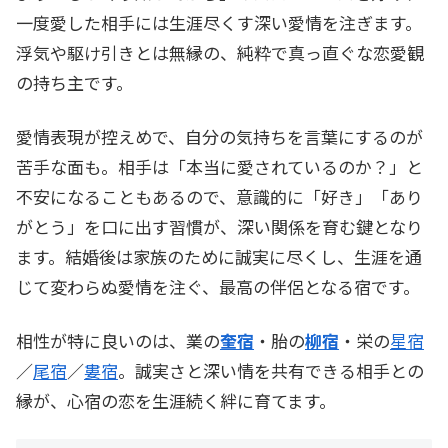
一度愛した相手には生涯尽くす深い愛情を注ぎます。
浮気や駆け引きとは無縁の、純粋で真っ直ぐな恋愛観
の持ち主です。
愛情表現が控えめで、自分の気持ちを言葉にするのが
苦手な面も。相手は「本当に愛されているのか？」と
不安になることもあるので、意識的に「好き」「あり
がとう」を口に出す習慣が、深い関係を育む鍵となり
ます。結婚後は家族のために誠実に尽くし、生涯を通
じて変わらぬ愛情を注ぐ、最高の伴侶となる宿です。
相性が特に良いのは、業の
奎宿
・胎の
柳宿
・栄の
星宿
／
尾宿
／
婁宿
。誠実さと深い情を共有できる相手との
縁が、心宿の恋を生涯続く絆に育てます。