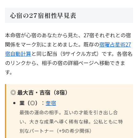
心宿の27宿相性早見表
本命宿が心宿のあなたから見た、27宿それぞれとの宿
関係をマーク別にまとめました。既存の
宿曜占星術27
宿自動計算
と同じ配当（9サイクル方式）です。各宿名
のリンクから、相手の宿の詳細ページへ移動できま
す。
◎ 最大吉・吉宿（8宿）
業（◎）
：
奎宿
最強の運命の相手。互いの才能を引き出し合
い、大きな成果へ導く稀有な縁。公私ともに特
別なパートナー（+9の希少関係）