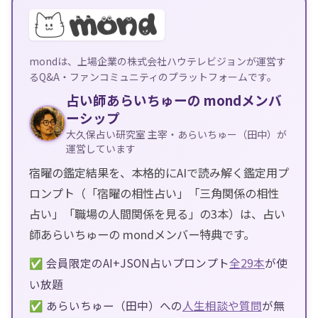
mondは、上場企業の株式会社ハウテレビジョンが運営す
るQ&A・ファンコミュニティのプラットフォームです。
占い師あらいちゅーの mondメンバ
ーシップ
大久保占い研究室 主宰・あらいちゅー（田中）が
運営しています
宿曜の鑑定結果を、本格的にAIで読み解く鑑定用プ
ロンプト（「宿曜の相性占い」「三角関係の相性
占い」「職場の人間関係を見る」の3本）は、占い
師あらいちゅーの mondメンバー特典です。
✅ 会員限定のAI+JSON占いプロンプト
全29本
が使
い放題
✅ あらいちゅー（田中）への
人生相談や質問
が無