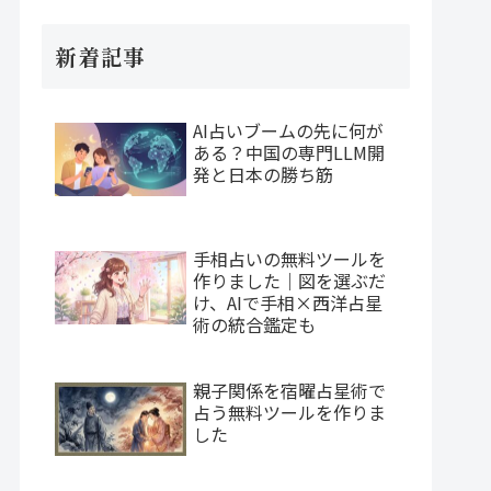
新着記事
AI占いブームの先に何が
ある？中国の専門LLM開
発と日本の勝ち筋
手相占いの無料ツールを
作りました｜図を選ぶだ
け、AIで手相×西洋占星
術の統合鑑定も
親子関係を宿曜占星術で
占う無料ツールを作りま
した