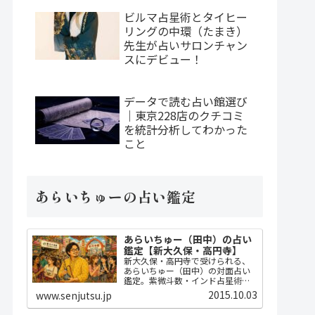
ビルマ占星術とタイヒー
リングの中環（たまき）
先生が占いサロンチャン
スにデビュー！
データで読む占い館選び
｜東京228店のクチコミ
を統計分析してわかった
こと
あらいちゅーの占い鑑定
あらいちゅー（田中）の占い
鑑定【新大久保・高円寺】
新大久保・高円寺で受けられる、
あらいちゅー（田中）の対面占い
鑑定。紫微斗数・インド占星術・
ダウジングで2時間かけてじっくり
2015.10.03
www.senjutsu.jp
占い、開運指導までセット。
MBA・FP・宅建士の実務知識に基