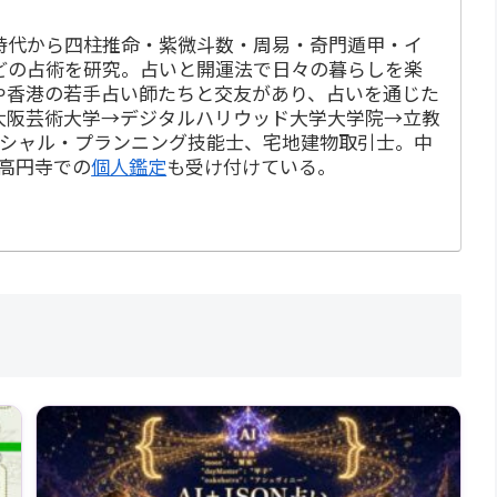
時代から四柱推命・紫微斗数・周易・奇門遁甲・イ
どの占術を研究。占いと開運法で日々の暮らしを楽
や香港の若手占い師たちと交友があり、占いを通じた
大阪芸術大学→デジタルハリウッド大学大学院→立教
ンシャル・プランニング技能士、宅地建物取引士。中
・高円寺での
個人鑑定
も受け付けている。