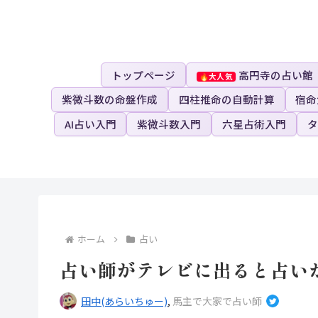
トップページ
高円寺の占い館
紫微斗数の命盤作成
四柱推命の自動計算
宿命
AI占い入門
紫微斗数入門
六星占術入門
タ
ホーム
占い
占い師がテレビに出ると占い
田中(あらいちゅー)
,
馬主で大家で占い師