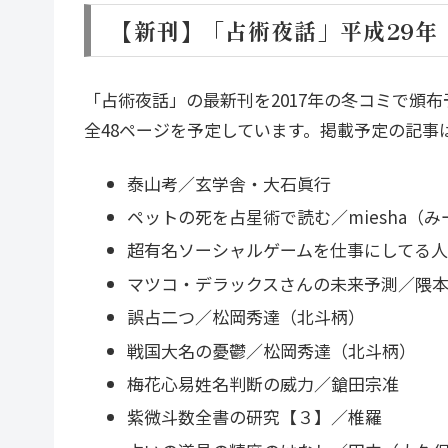
【新刊】「占術夜話」平成29年（
「占術夜話」の最新刊を2017年の冬コミで頒布
全48ページを予定しています。掲載予定の記事
泰山考／玄学舎・大石眞行
ペットの死を占星術で読む／miesha（
超有名ソーシャルゲームを仕事にしてる
マツコ・デラックスさんの未来予測／隈
誤占二つ／松岡秀達（北斗柄）
戦国大名の憂鬱／松岡秀達（北斗柄）
梅花心易姓名判断の威力／鎗田宗准
紫微斗数全書の研究【３】／椎羅