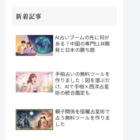
新着記事
AI占いブームの先に何が
ある？中国の専門LLM開
発と日本の勝ち筋
手相占いの無料ツールを
作りました｜図を選ぶだ
け、AIで手相×西洋占星
術の統合鑑定も
親子関係を宿曜占星術で
占う無料ツールを作りま
した