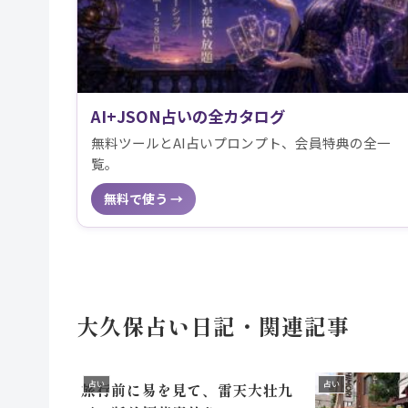
AI+JSON占いの全カタログ
無料ツールとAI占いプロンプト、会員特典の全一
覧。
無料で使う →
大久保占い日記・関連記事
占い
占い
旅行前に易を見て、雷天大壮九