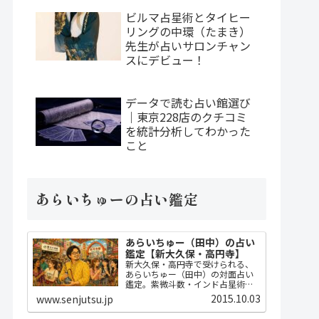
ビルマ占星術とタイヒー
リングの中環（たまき）
先生が占いサロンチャン
スにデビュー！
データで読む占い館選び
｜東京228店のクチコミ
を統計分析してわかった
こと
あらいちゅーの占い鑑定
あらいちゅー（田中）の占い
鑑定【新大久保・高円寺】
新大久保・高円寺で受けられる、
あらいちゅー（田中）の対面占い
鑑定。紫微斗数・インド占星術・
ダウジングで2時間かけてじっくり
2015.10.03
www.senjutsu.jp
占い、開運指導までセット。
MBA・FP・宅建士の実務知識に基