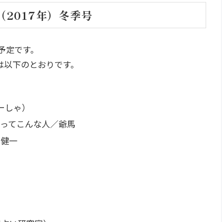
2017年）冬季号
予定です。
は以下のとおりです。
みーしゃ）
人ってこんな人／爺馬
本健一