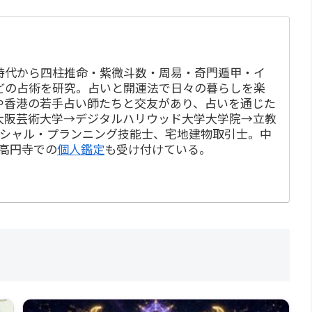
時代から四柱推命・紫微斗数・周易・奇門遁甲・イ
どの占術を研究。占いと開運法で日々の暮らしを楽
や香港の若手占い師たちと交友があり、占いを通じた
大阪芸術大学→デジタルハリウッド大学大学院→立教
ンシャル・プランニング技能士、宅地建物取引士。中
・高円寺での
個人鑑定
も受け付けている。