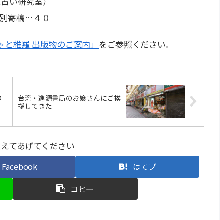
保占い研究室）
特別寄稿…４０
ゃと椎羅 出版物のご案内」
をご参照ください。
@
台湾・進源書局のお嬢さんにご挨
拶してきた
教えてあげてください
Facebook
はてブ
コピー