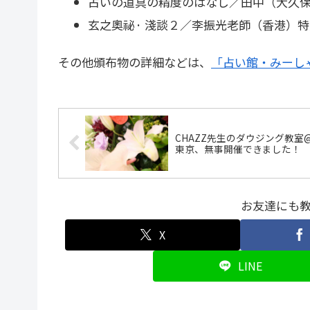
占いの道具の精度のはなし／田中（大久
玄之奧祕· 淺談２／李振光老師（香港）
その他頒布物の詳細などは、
「占い館・みーし
CHAZZ先生のダウジング教室
東京、無事開催できました！
お友達にも
X
LINE