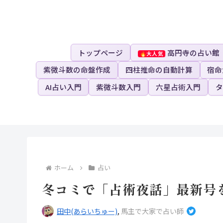
トップページ
高円寺の占い館
紫微斗数の命盤作成
四柱推命の自動計算
宿命
AI占い入門
紫微斗数入門
六星占術入門
タ
ホーム
占い
冬コミで「占術夜話」最新号
田中(あらいちゅー)
,
馬主で大家で占い師