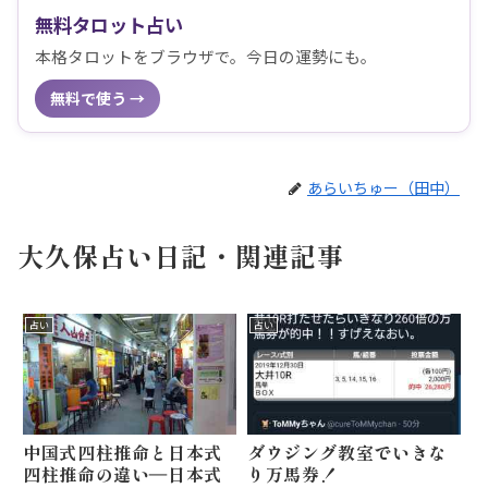
無料タロット占い
本格タロットをブラウザで。今日の運勢にも。
無料で使う →
あらいちゅー（田中）
大久保占い日記・関連記事
占い
占い
中国式四柱推命と日本式
ダウジング教室でいきな
四柱推命の違い―日本式
り万馬券！