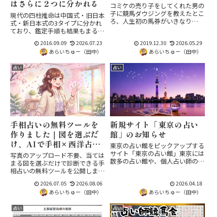
はさらに２つに分かれる
コミケの売り子をしてくれた男の
子に競馬ダウジングを教えたとこ
現代の四柱推命は中国式・旧日本
ろ、人生初の馬券がいきなり
式・新日本式の3タイプに分かれ
262.8倍の万馬券に的中。初心者
ており、鑑定手順も結果もまるで
でも結果を出せるダウジングの可
別物。それぞれの思想背景・特
2016.09.09
2026.07.23
2019.12.30
2026.05.29
能性を示すエピソードと、ダウジ
徴・代表的な書籍と、泰山流から
ング入門の学習リソースをまとめ
あらいちゅー（田中）
あらいちゅー（田中）
派生した旧日本式の広まり方ま
ました。
で、初学者が迷わないための整
占い
占い
理。
手相占いの無料ツールを
新規サイト「東京の占い
作りました｜図を選ぶだ
館」のお知らせ
け、AIで手相×西洋占星
東京の占い館をピックアップする
術の統合鑑定も
サイト「東京の占い館」東京には
写真のアップロード不要、当ては
数多の占い館や、個人占い師の鑑
まる図を選ぶだけで診断できる手
定室があります。どこにどういう
相占いの無料ツールを公開しまし
店があるのか、そういった情報は
た。結果を手相プロファイル
2026.07.05
2026.08.06
2026.04.18
検索、そしてGoogle Mapsや口
JSONとして書き出し、西洋占星
コミサイトで地道に探していくし
あらいちゅー（田中）
あらいちゅー（田中）
術のホロスコープと組み合わせれ
かありませんでした。そ...
ば、ChatGPT・Gemini・Claude
占い
占い
によるAI手相占いも楽しめます。