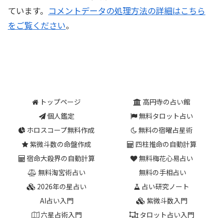
ています。
コメントデータの処理方法の詳細はこちら
をご覧ください
。
トップページ
高円寺の占い館
個人鑑定
無料タロット占い
ホロスコープ無料作成
無料の宿曜占星術
紫微斗数の命盤作成
四柱推命の自動計算
宿命大殺界の自動計算
無料梅花心易占い
無料淘宮術占い
無料の手相占い
2026年の星占い
占い研究ノート
AI占い入門
紫微斗数入門
六星占術入門
タロット占い入門