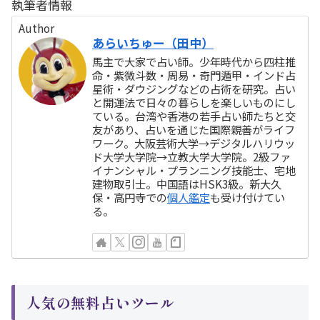
執筆者情報
Author
あらいちゅー（田中）
馬主で大家で占い師。少年時代から四柱推
命・紫微斗数・周易・奇門遁甲・インド占
星術・ダウジングなどの占術を研究。占い
と開運法で日々の暮らしを楽しいものにし
ている。台湾や香港の若手占い師たちと交
友があり、占いを通じた国際親善がライフ
ワーク。大阪芸術大学→デジタルハリウッ
ド大学大学院→立教大学大学院。2級ファ
イナンシャル・プランニング技能士、宅地
建物取引士。中国語はHSK3級。新大久
保・高円寺での
個人鑑定
も受け付けてい
る。
人気の無料占いツール