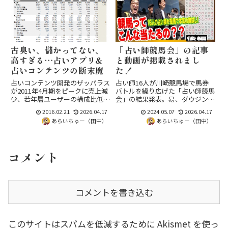
古臭い、儲かってない、
「占い師競馬会」の記事
高すぎる…占いアプリ&
と動画が掲載されまし
占いコンテンツの断末魔
た！
占いコンテンツ開発のザッパラス
占い師16人が川崎競馬場で馬券
が2011年4月期をピークに売上減
バトルを繰り広げた「占い師競馬
少、若年層ユーザーの構成比低下
会」の結果発表。易、ダウジン
が続く現状をリサーチ報告から解
グ、タロットで競馬予想したレポ
2016.02.21
2026.04.17
2024.05.07
2026.04.17
説。チャット型占いアプリ投入に
ート記事と当日の動画がwebムー
あらいちゅー（田中）
あらいちゅー（田中）
よるマーケット再構築の試みと、
で公開され、占いと競馬の新しい
業界の構造転換を考察します。
楽しみ方を提案します。
コメント
コメントを書き込む
このサイトはスパムを低減するために Akismet を使っ