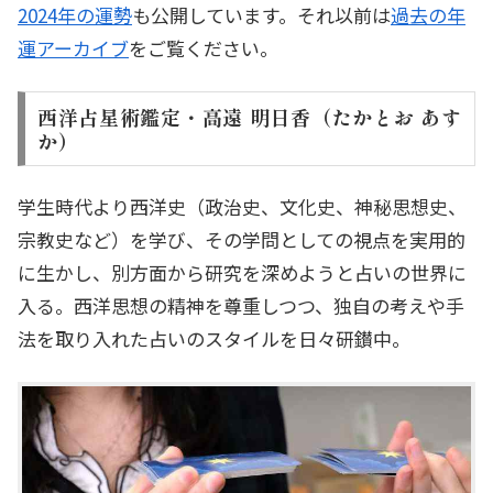
2024年の運勢
も公開しています。それ以前は
過去の年
運アーカイブ
をご覧ください。
西洋占星術鑑定・高遠 明日香（たかとお あす
か）
学生時代より西洋史（政治史、文化史、神秘思想史、
宗教史など）を学び、その学問としての視点を実用的
に生かし、別方面から研究を深めようと占いの世界に
入る。西洋思想の精神を尊重しつつ、独自の考えや手
法を取り入れた占いのスタイルを日々研鑚中。