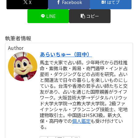
X
Facebook
はてブ
LINE
コピー
執筆者情報
Author
あらいちゅー（田中）
馬主で大家で占い師。少年時代から四柱推
命・紫微斗数・周易・奇門遁甲・インド占
星術・ダウジングなどの占術を研究。占い
と開運法で日々の暮らしを楽しいものにし
ている。台湾や香港の若手占い師たちと交
友があり、占いを通じた国際親善がライフ
ワーク。大阪芸術大学→デジタルハリウッ
ド大学大学院→立教大学大学院。2級ファ
イナンシャル・プランニング技能士、宅地
建物取引士。中国語はHSK3級。新大久
保・高円寺での
個人鑑定
も受け付けてい
る。