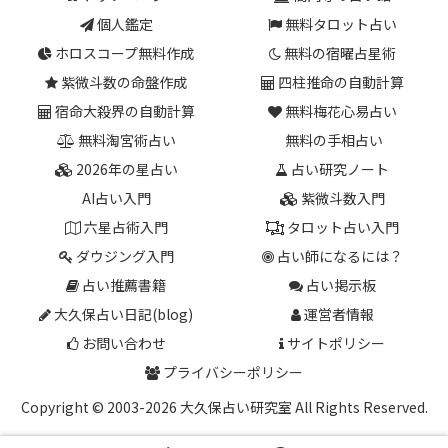
個人鑑定
無料タロット占い
ホロスコープ無料作成
無料の宿曜占星術
紫微斗数の命盤作成
四柱推命の自動計算
宿命大殺界の自動計算
無料梅花心易占い
無料淘宮術占い
無料の手相占い
2026年の星占い
占い研究ノート
AI占い入門
紫微斗数入門
六星占術入門
タロット占い入門
ダウジング入門
占い師になるには？
占い推薦書籍
占い掲示板
大久保占い日記(blog)
運営者情報
お問い合わせ
サイトポリシー
プライバシーポリシー
Copyright © 2003-2026 大久保占い研究室 All Rights Reserved.