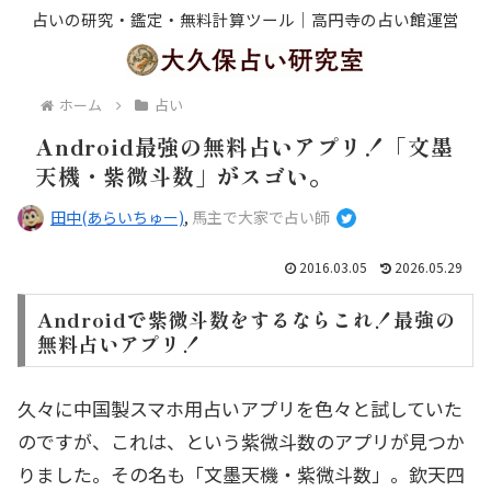
占いの研究・鑑定・無料計算ツール｜高円寺の占い館運営
ホーム
占い
Android最強の無料占いアプリ！「文墨
天機・紫微斗数」がスゴい。
田中(あらいちゅー)
,
馬主で大家で占い師
2016.03.05
2026.05.29
Androidで紫微斗数をするならこれ！最強の
無料占いアプリ！
久々に中国製スマホ用占いアプリを色々と試していた
のですが、これは、という紫微斗数のアプリが見つか
りました。その名も「文墨天機・紫微斗数」。欽天四