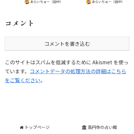
占い師の視点からお伝えします。
あらいちゅー（田中）
あらいちゅー（田中）
客を占って生年月日を間違えたブ
ログへの村野大衡先生の警告も紹
介。
コメント
コメントを書き込む
このサイトはスパムを低減するために Akismet を使っ
ています。
コメントデータの処理方法の詳細はこちら
をご覧ください
。
トップページ
高円寺の占い館