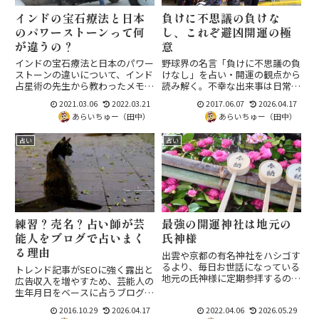
インドの宝石療法と日本
負けに不思議の負けな
のパワーストーンって何
し、これぞ避凶開運の極
が違うの？
意
インドの宝石療法と日本のパワー
野球界の名言「負けに不思議の負
ストーンの違いについて、インド
けなし」を占い・開運の観点から
占星術の先生から教わったメモを
読み解く。不幸な出来事は日常の
まとめてみました。浄化法から身
どこかで予兆があり、その経験則
2021.03.06
2022.03.21
2017.06.07
2026.04.17
につけ方まで、いろいろと差があ
を積み重ねて凶を避けられるかど
あらいちゅー（田中）
あらいちゅー（田中）
るんですね。
うかが運の良し悪しを分ける、と
いう実践的な避凶開運の本質を考
占い
占い
察します。
練習？売名？占い師が芸
最強の開運神社は地元の
能人をブログで占いまく
氏神様
る理由
出雲や京都の有名神社をハシゴす
るより、毎日お世話になっている
トレンド記事がSEOに強く露出と
地元の氏神様に定期参拝するのが
広告収入を増やすため、芸能人の
最強の開運法。神社庁での調べ
生年月日をベースに占うブログが
方、崇敬先でのご祈祷の活用法、
量産される現状を考察。推定生年
2016.10.29
2026.04.17
2022.04.06
2026.05.29
神様と長くお付き合いするコツを
月日での鑑定リスクや、実際の顧