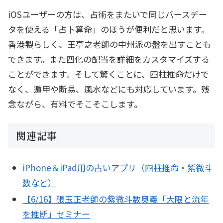
iOSユーザーの方は、占術をまたいで同じバースデー
タを使える「占卜算命」のほうが便利だと思います。
香港製らしく、王亭之老師の中州派の盤を出すことも
できます。また四化の配当を詳細をカスタマイズする
ことができます。そして驚くことに、四柱推命だけで
なく、遁甲や断易、風水などにも対応しています。残
念ながら、有料でそこそこします。
関連記事
iPhone＆iPad用の占いアプリ（四柱推命・紫微斗
数など）
【6/16】張玉正老師の紫微斗数奥義「大限と流年
を推断」セミナー