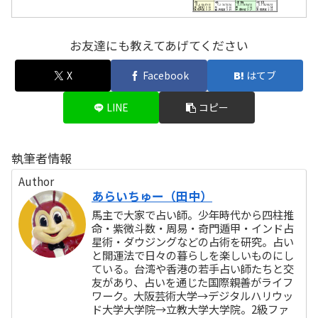
お友達にも教えてあげてください
X
Facebook
はてブ
LINE
コピー
執筆者情報
Author
あらいちゅー（田中）
馬主で大家で占い師。少年時代から四柱推
命・紫微斗数・周易・奇門遁甲・インド占
星術・ダウジングなどの占術を研究。占い
と開運法で日々の暮らしを楽しいものにし
ている。台湾や香港の若手占い師たちと交
友があり、占いを通じた国際親善がライフ
ワーク。大阪芸術大学→デジタルハリウッ
ド大学大学院→立教大学大学院。2級ファ