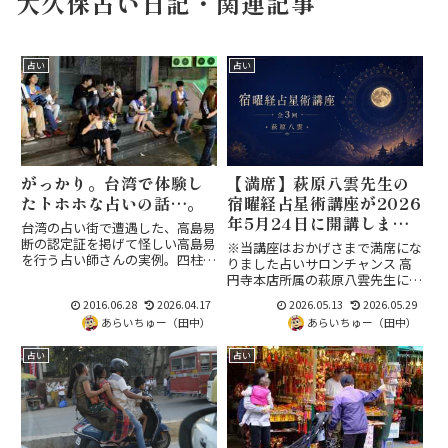
大久保占い日記・関連記事
占い
占い
がっかり。台湾で体験し
【満席】萩原八雲先生の
たトホホな占いの話…。
宿曜経占星術講座が2026
年5月24日に開講します
台湾の占い街で遭遇した、高島易
（高円寺・録画補講あ
断の認定証を掲げて怪しい高島易
※当講座はおかげさまで満席にな
を行う占い師さんの実例。四柱推
り）
りました占いサロンチャンス 高
命も神殺多用のオールドスタイル
円寺本店所属の萩原八雲先生によ
でさっぱり当たらず。海外だから
る、宿曜経占星術 全3回の対面講
2016.06.28
2026.04.17
2026.05.13
2026.05.29
台湾だからと無条件に信用しない
座が 2026年5月24日（日）に開講
海外占い師選びの教訓を記録。
あらいちゅー（田中）
あらいちゅー（田中）
します。基礎から実占までを段階
的に学べる本格カリキュラムで、
占い
占い
当日参加が難しい回は...