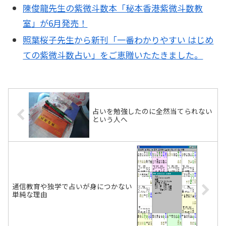
陳俊龍先生の紫微斗数本「秘本香港紫微斗数教
室」が6月発売！
照葉桜子先生から新刊「一番わかりやすい はじめ
ての紫微斗数占い」をご恵贈いたたきました。
占いを勉強したのに全然当てられない
という人へ
通信教育や独学で占いが身につかない
単純な理由