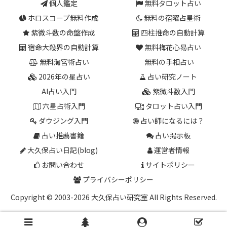
個人鑑定
無料タロット占い
ホロスコープ無料作成
無料の宿曜占星術
紫微斗数の命盤作成
四柱推命の自動計算
宿命大殺界の自動計算
無料梅花心易占い
無料淘宮術占い
無料の手相占い
2026年の星占い
占い研究ノート
AI占い入門
紫微斗数入門
六星占術入門
タロット占い入門
ダウジング入門
占い師になるには？
占い推薦書籍
占い掲示板
大久保占い日記(blog)
運営者情報
お問い合わせ
サイトポリシー
プライバシーポリシー
Copyright © 2003-2026 大久保占い研究室 All Rights Reserved.