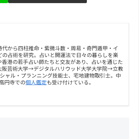
時代から四柱推命・紫微斗数・周易・奇門遁甲・イ
どの占術を研究。占いと開運法で日々の暮らしを楽
や香港の若手占い師たちと交友があり、占いを通じた
大阪芸術大学→デジタルハリウッド大学大学院→立教
ンシャル・プランニング技能士、宅地建物取引士。中
・高円寺での
個人鑑定
も受け付けている。