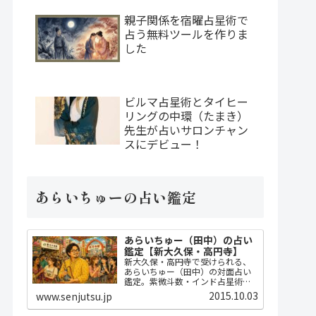
親子関係を宿曜占星術で
占う無料ツールを作りま
した
ビルマ占星術とタイヒー
リングの中環（たまき）
先生が占いサロンチャン
スにデビュー！
あらいちゅーの占い鑑定
あらいちゅー（田中）の占い
鑑定【新大久保・高円寺】
新大久保・高円寺で受けられる、
あらいちゅー（田中）の対面占い
鑑定。紫微斗数・インド占星術・
ダウジングで2時間かけてじっくり
2015.10.03
www.senjutsu.jp
占い、開運指導までセット。
MBA・FP・宅建士の実務知識に基