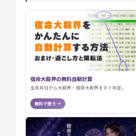
宿命大殺界の無料自動計算
生年月日から大殺界・宿命大殺界をすぐ判定。
無料で使う →