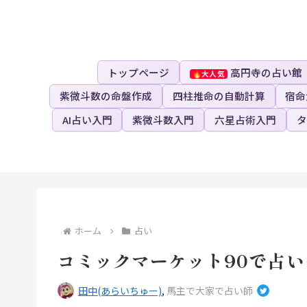
トップページ
高円寺の占い館
紫微斗数の命盤作成
四柱推命の自動計算
宿命
AI占い入門
紫微斗数入門
六星占術入門
タ
ホーム
占い
コミックマーケット90で占
田中(あらいちゅー)
,
馬主で大家で占い師