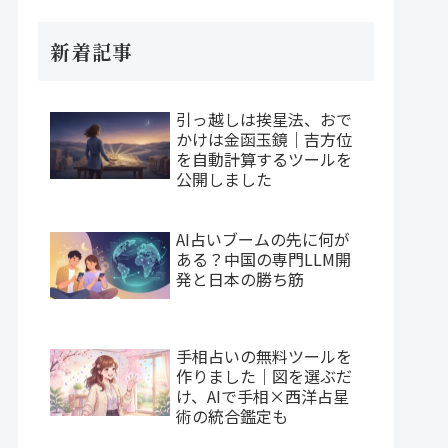
新着記事
引っ越しは挨星法、おで
かけは金函玉鏡｜吉方位
を自動計算するツールを
公開しました
AI占いブームの先に何が
ある？中国の専門LLM開
発と日本の勝ち筋
手相占いの無料ツールを
作りました｜図を選ぶだ
け、AIで手相×西洋占星
術の統合鑑定も