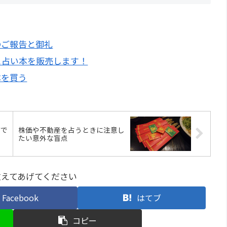
のご報告と御礼
と占い本を販売します！
本を買う
店で
株価や不動産を占うときに注意し
たい意外な盲点
教えてあげてください
Facebook
はてブ
コピー