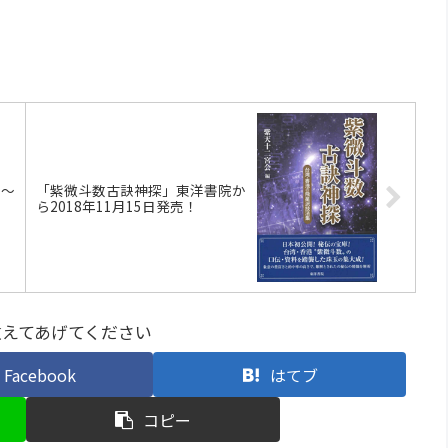
？～
「紫微斗数古訣神探」東洋書院か
か
ら2018年11月15日発売！
教えてあげてください
Facebook
はてブ
コピー