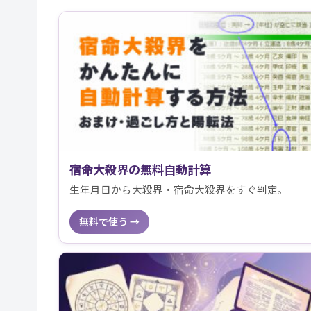
宿命大殺界の無料自動計算
生年月日から大殺界・宿命大殺界をすぐ判定。
無料で使う →