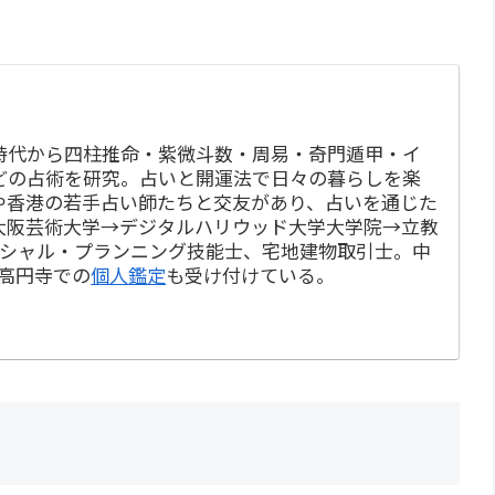
時代から四柱推命・紫微斗数・周易・奇門遁甲・イ
どの占術を研究。占いと開運法で日々の暮らしを楽
や香港の若手占い師たちと交友があり、占いを通じた
大阪芸術大学→デジタルハリウッド大学大学院→立教
ンシャル・プランニング技能士、宅地建物取引士。中
・高円寺での
個人鑑定
も受け付けている。