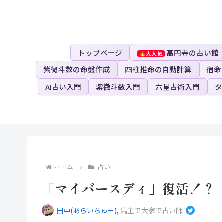
トップページ
高円寺の占い館
紫微斗数の命盤作成
四柱推命の自動計算
宿命
AI占い入門
紫微斗数入門
六星占術入門
タ
ホーム
占い
「マイバースディ」復活！？
田中(あらいちゅー)
,
馬主で大家で占い師