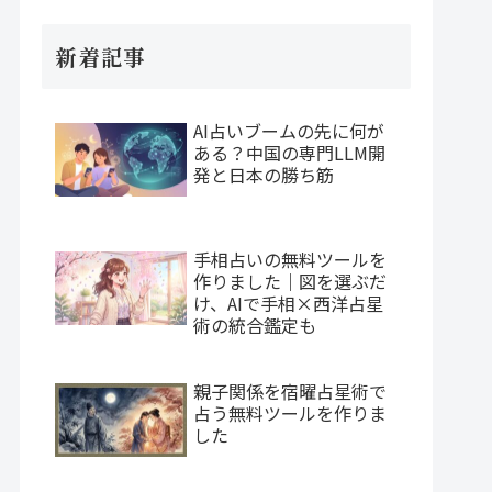
新着記事
AI占いブームの先に何が
ある？中国の専門LLM開
発と日本の勝ち筋
手相占いの無料ツールを
作りました｜図を選ぶだ
け、AIで手相×西洋占星
術の統合鑑定も
親子関係を宿曜占星術で
占う無料ツールを作りま
した