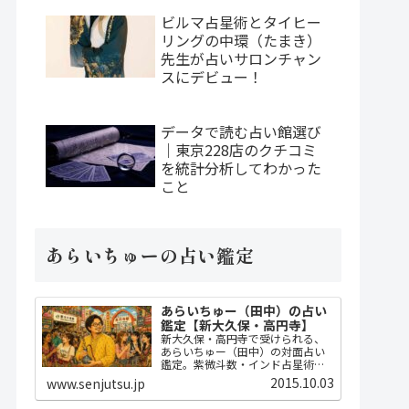
ビルマ占星術とタイヒー
リングの中環（たまき）
先生が占いサロンチャン
スにデビュー！
データで読む占い館選び
｜東京228店のクチコミ
を統計分析してわかった
こと
あらいちゅーの占い鑑定
あらいちゅー（田中）の占い
鑑定【新大久保・高円寺】
新大久保・高円寺で受けられる、
あらいちゅー（田中）の対面占い
鑑定。紫微斗数・インド占星術・
ダウジングで2時間かけてじっくり
2015.10.03
www.senjutsu.jp
占い、開運指導までセット。
MBA・FP・宅建士の実務知識に基