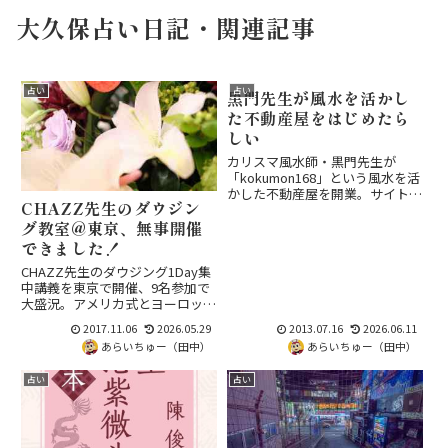
大久保占い日記・関連記事
占い
占い
黒門先生が風水を活かし
た不動産屋をはじめたら
しい
カリスマ風水師・黒門先生が
「kokumon168」という風水を活
かした不動産屋を開業。サイトが
CHAZZ先生のダウジン
しっかりしており本物の事業、筆
グ教室@東京、無事開催
者の保有物件の近くという縁で、
空室時の客付けを依頼する検討中
できました！
のエピソードを紹介します。
CHAZZ先生のダウジング1Day集
中講義を東京で開催、9名参加で
大盛況。アメリカ式とヨーロッパ
式の違い、道具選び、チューニン
2017.11.06
2026.05.29
2013.07.16
2026.06.11
グ法など導入からESPカードやコ
あらいちゅー（田中）
あらいちゅー（田中）
インを使った宝探し実践まで、基
礎をしっかり学べた充実の内容で
占い
占い
した。