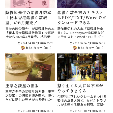
陳俊龍先生の紫微斗数本
紫微斗数全書のテキスト
「秘本香港紫微斗数教
はPDF/TXT/Wordでダ
室」が6月発売！
ウンロードできる
香港の陳俊龍先生が紫微斗数の本
著作権切れの古典「紫微斗数全
「秘本香港紫微斗数教室」を説話
書」は、DestinyNet命理網など
社から2024年7月発売。格局重視
でテキスト・Word・PDF形式で
を明言し、大運・流年のみならず
無料ダウンロード可能。版本差を
2024.04.10
2026.05.29
2019.06.04
2026.04.17
流月・流日・流時の鑑定法を日本
気にしなければ原典研究の敷居が
あらいちゅー（田中）
あらいちゅー（田中）
初で章立てて解説した決定版の入
劇的に下がります。和訳や版本比
門〜中級書です。
較は同人誌「占術夜話」で連載
占い
占い
中。
王亭之談星の旧版
怒りまくる人には不幸が
やってきまくる
王亭之老子の紫微斗数名著「王亭
之談星」の旧版を読み返す。読む
合理的に正しいクレームをつける
たびに新しい発見がある優れたリ
習慣のある人ほど、なぜかトラブ
ファレンス書ですが、出版社倒産
ルが多発する現象を観察。完璧を
で版権が移り判形が大きくなった
求めすぎて他人やシステムに負担
2015.10.18
2026.04.17
2017.01.10
2026.04.17
現状と、コンパクト紫微斗数リフ
をかけ、不愉快の積み重ねが実害