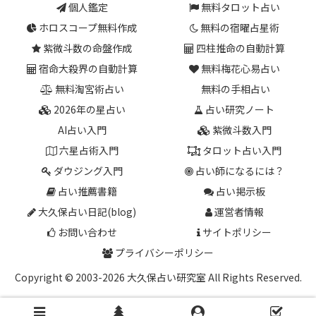
個人鑑定
無料タロット占い
ホロスコープ無料作成
無料の宿曜占星術
紫微斗数の命盤作成
四柱推命の自動計算
宿命大殺界の自動計算
無料梅花心易占い
無料淘宮術占い
無料の手相占い
2026年の星占い
占い研究ノート
AI占い入門
紫微斗数入門
六星占術入門
タロット占い入門
ダウジング入門
占い師になるには？
占い推薦書籍
占い掲示板
大久保占い日記(blog)
運営者情報
お問い合わせ
サイトポリシー
プライバシーポリシー
Copyright © 2003-2026 大久保占い研究室 All Rights Reserved.