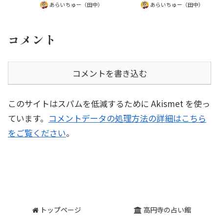
ァレンス本への切実なニーズを綴
あらいちゅー（田中）
あらいちゅー（田中）
に育つ構造を指摘し、知的で強い
ります。
人ほど少しテキトーに生きる練習
を推奨します。
コメント
コメントを書き込む
このサイトはスパムを低減するために Akismet を使っ
ています。
コメントデータの処理方法の詳細はこちら
をご覧ください
。
トップページ
高円寺の占い館