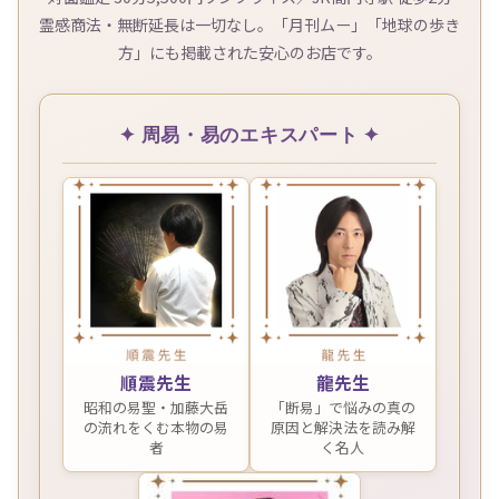
霊感商法・無断延長は一切なし。「月刊ムー」「地球の歩き
方」にも掲載された安心のお店です。
✦ 周易・易のエキスパート ✦
順震先生
龍先生
昭和の易聖・加藤大岳
「断易」で悩みの真の
の流れをくむ本物の易
原因と解決法を読み解
者
く名人