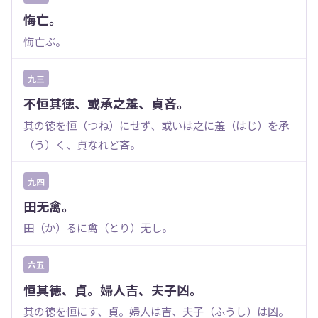
悔亡。
悔亡ぶ。
九三
不恒其徳、或承之羞、貞吝。
其の徳を恒（つね）にせず、或いは之に羞（はじ）を承
（う）く、貞なれど吝。
九四
田无禽。
田（か）るに禽（とり）无し。
六五
恒其徳、貞。婦人吉、夫子凶。
其の徳を恒にす、貞。婦人は吉、夫子（ふうし）は凶。