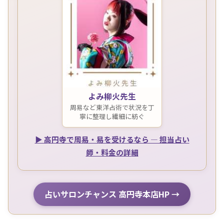
よみ柳火先生
周易など東洋占術で状況を丁
寧に整理し繊細に紡ぐ
▶ 高円寺で周易・易を受けるなら — 担当占い
師・料金の詳細
占いサロンチャンス 高円寺本店HP →