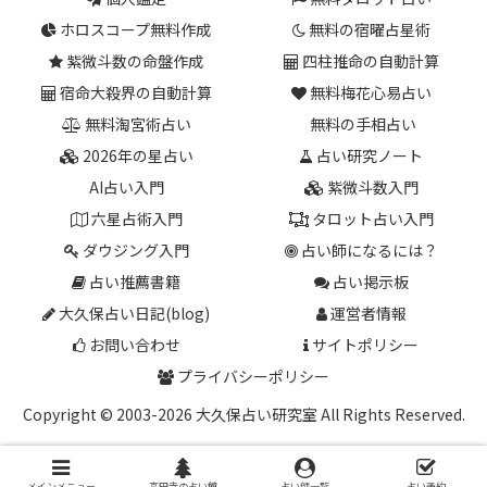
ホロスコープ無料作成
無料の宿曜占星術
紫微斗数の命盤作成
四柱推命の自動計算
宿命大殺界の自動計算
無料梅花心易占い
無料淘宮術占い
無料の手相占い
2026年の星占い
占い研究ノート
AI占い入門
紫微斗数入門
六星占術入門
タロット占い入門
ダウジング入門
占い師になるには？
占い推薦書籍
占い掲示板
大久保占い日記(blog)
運営者情報
お問い合わせ
サイトポリシー
プライバシーポリシー
Copyright © 2003-2026 大久保占い研究室 All Rights Reserved.
メインメニュー
高円寺の占い館
占い師一覧
占い予約