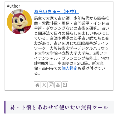
Author
あらいちゅー（田中）
馬主で大家で占い師。少年時代から四柱推
命・紫微斗数・周易・奇門遁甲・インド占
星術・ダウジングなどの占術を研究。占い
と開運法で日々の暮らしを楽しいものにし
ている。台湾や香港の若手占い師たちと交
友があり、占いを通じた国際親善がライフ
ワーク。大阪芸術大学→デジタルハリウッ
ド大学大学院→立教大学大学院。2級ファ
イナンシャル・プランニング技能士、宅地
建物取引士。中国語はHSK3級。新大久
保・高円寺での
個人鑑定
も受け付けてい
る。
易・卜術とあわせて使いたい無料ツール