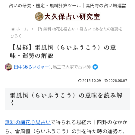
占いの研究・鑑定・無料計算ツール｜高円寺の占い館運営
ホーム
無料 梅花心易占い・易占いであなたの運勢を
ひらく
【易経】雷風恒（らいふうこう）の意
味・運勢の解説
田中(あらいちゅー)
,
馬主で大家で占い師
2015.10.09
2026.08.07
雷風恒（らいふうこう）の意味を読み解
く
無料の梅花心易占い
で得られる易経六十四卦のなかか
ら、雷風恒（らいふうこう）の卦を得た時の運勢と、