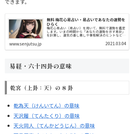
できます。
無料 梅花心易占い・易占いであなたの運勢を
ひらく
梅花心易占い（易占い）を用いて、無料で運勢を鑑定
します。いまの時間から「あなたの運勢を示す易卦」
を計算し、運気の善し悪しや事態解決のヒントなどを
提案します。仕事運、恋愛運、なんでも鑑定してくだ
さい。プロ占い師による解説付き。
2021.03.04
www.senjutsu.jp
易経・六十四卦の意味
乾宮（上卦：天）の 8 卦
乾為天（けんいてん）の意味
天沢履（てんたくり）の意味
天火同人（てんかどうじん）の意味