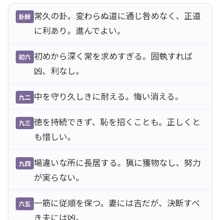
常久の卦。変わらぬ道に通じ咎めなく、正道
卦辞
に利あり。進んでよい。
初めから深く常を求めすぎる。固執すれば
初六
凶、利なし。
中を守り久しきに耐える。悔い消える。
九二
徳を持続できず、恥を招くことも。正しくと
九三
も惜しい。
場違いな所に長居する。猟に獲物なし、努力
九四
が実らない。
一筋に従順を保つ。妻には吉だが、決断すべ
六五
き夫には凶。