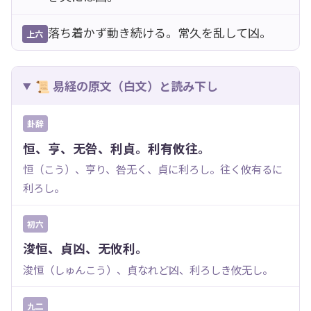
落ち着かず動き続ける。常久を乱して凶。
上六
📜 易経の原文（白文）と読み下し
卦辞
恒、亨、无咎、利貞。利有攸往。
恒（こう）、亨り、咎无く、貞に利ろし。往く攸有るに
利ろし。
初六
浚恒、貞凶、无攸利。
浚恒（しゅんこう）、貞なれど凶、利ろしき攸无し。
九二