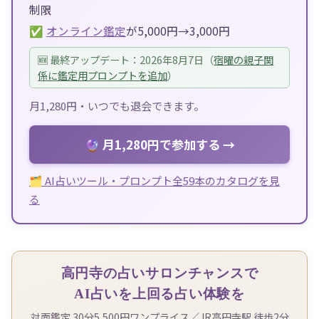
制限
✅
オンライン鑑定
が5,000円→3,000円
🆕 最終アップデート：2026年8月7日（
宿曜の親子関
係に鑑定用プロンプトを追加
）
月1,280円・いつでも退会できます。
🔮 月1,280円で参加する →
🗂 AI占いツール・プロンプト全59本のカタログを見
る
高円寺の占いサロンチャンスで
AI占いを上回る占い体験を
対面鑑定 30分5,500円ワンプライス／JR高円寺駅 徒歩2分