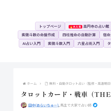
トップページ
高円寺の占い館
紫微斗数の命盤作成
四柱推命の自動計算
宿命
AI占い入門
紫微斗数入門
六星占術入門
タ
ホーム
無料・自動タロット占い（監修・高遠明日
タロットカード・戦車（THE
田中(あらいちゅー)
,
馬主で大家で占い師