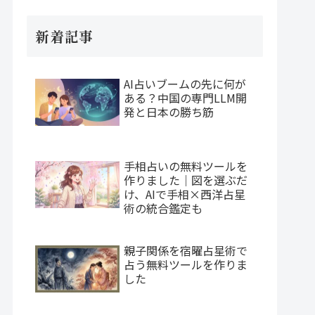
新着記事
AI占いブームの先に何が
ある？中国の専門LLM開
発と日本の勝ち筋
手相占いの無料ツールを
作りました｜図を選ぶだ
け、AIで手相×西洋占星
術の統合鑑定も
親子関係を宿曜占星術で
占う無料ツールを作りま
した