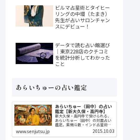
ビルマ占星術とタイヒー
リングの中環（たまき）
先生が占いサロンチャン
スにデビュー！
データで読む占い館選び
｜東京228店のクチコミ
を統計分析してわかった
こと
あらいちゅーの占い鑑定
あらいちゅー（田中）の占い
鑑定【新大久保・高円寺】
新大久保・高円寺で受けられる、
あらいちゅー（田中）の対面占い
鑑定。紫微斗数・インド占星術・
ダウジングで2時間かけてじっくり
2015.10.03
www.senjutsu.jp
占い、開運指導までセット。
MBA・FP・宅建士の実務知識に基