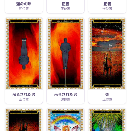
運命の環
正義
正義
逆位置
正位置
逆位置
吊るされた男
吊るされた男
死
正位置
逆位置
正位置