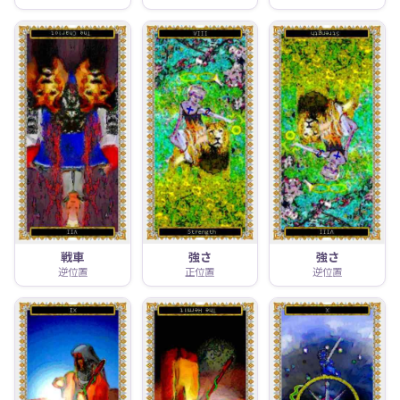
戦車
強さ
強さ
逆位置
正位置
逆位置