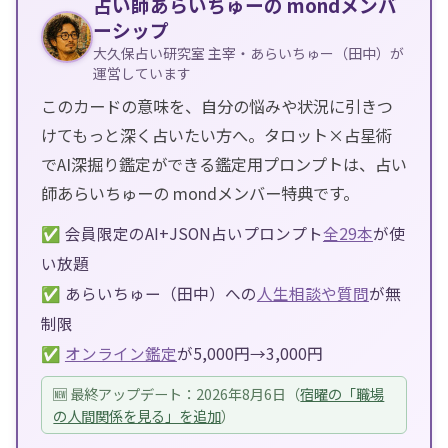
占い師あらいちゅーの mondメンバ
ーシップ
大久保占い研究室 主宰・あらいちゅー（田中）が
運営しています
このカードの意味を、自分の悩みや状況に引きつ
けてもっと深く占いたい方へ。タロット×占星術
でAI深掘り鑑定ができる鑑定用プロンプトは、占い
師あらいちゅーの mondメンバー特典です。
✅ 会員限定のAI+JSON占いプロンプト
全29本
が使
い放題
✅ あらいちゅー（田中）への
人生相談や質問
が無
制限
✅
オンライン鑑定
が5,000円→3,000円
🆕 最終アップデート：2026年8月6日（
宿曜の「職場
の人間関係を見る」を追加
）