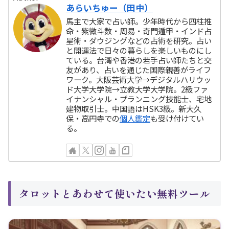
あらいちゅー（田中）
馬主で大家で占い師。少年時代から四柱推
命・紫微斗数・周易・奇門遁甲・インド占
星術・ダウジングなどの占術を研究。占い
と開運法で日々の暮らしを楽しいものにし
ている。台湾や香港の若手占い師たちと交
友があり、占いを通じた国際親善がライフ
ワーク。大阪芸術大学→デジタルハリウッ
ド大学大学院→立教大学大学院。2級ファ
イナンシャル・プランニング技能士、宅地
建物取引士。中国語はHSK3級。新大久
保・高円寺での
個人鑑定
も受け付けてい
る。
タロットとあわせて使いたい無料ツール