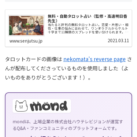
無料・自動タロット占い（監修・高遠明日香
先生）
当たると評判の無料タロット占い。恋愛・片思い・相
性・仕事の悩みに合わせて、ワンオラクルからケルト
十字まで11種類のスプレッドを使い分けられます。プ
ロ占い師・高遠明日香先生監修、登録不要で今すぐ占
えます。引いたカードの結果はJSONで書き出せて、
2021.03.11
www.senjutsu.jp
ChatGPT・Gemini・ClaudeでのAI+JSON占い（AIタ
ロット鑑定）にもそのまま使えます。
タロットカードの画像は
nekomata’s reverse page
さ
んが配布してくださっているものを使用しました（よ
いものをありがとうございます！）。
mondは、上場企業の株式会社ハウテレビジョンが運営す
るQ&A・ファンコミュニティのプラットフォームです。