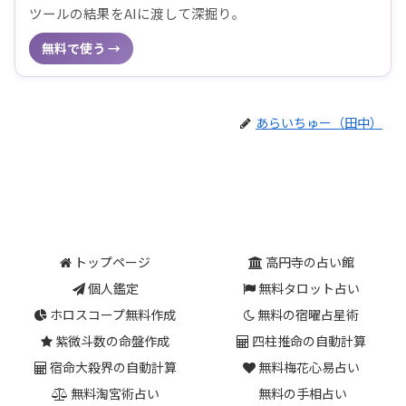
ツールの結果をAIに渡して深掘り。
無料で使う →
あらいちゅー（田中）
トップページ
高円寺の占い館
個人鑑定
無料タロット占い
ホロスコープ無料作成
無料の宿曜占星術
紫微斗数の命盤作成
四柱推命の自動計算
宿命大殺界の自動計算
無料梅花心易占い
無料淘宮術占い
無料の手相占い