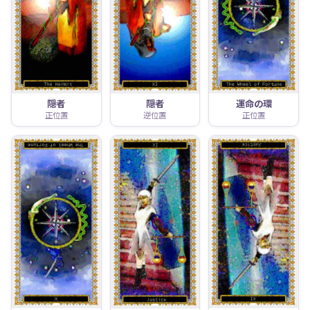
隠者
隠者
運命の環
正位置
逆位置
正位置