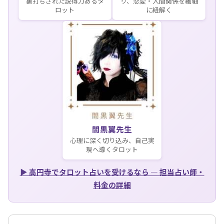
裏打ちされた説得力あるタ
り、恋愛・人間関係を繊細
ロット
に紐解く
間黒翼先生
心理に深く切り込み、自己実
現へ導くタロット
▶ 高円寺でタロット占いを受けるなら — 担当占い師・
料金の詳細