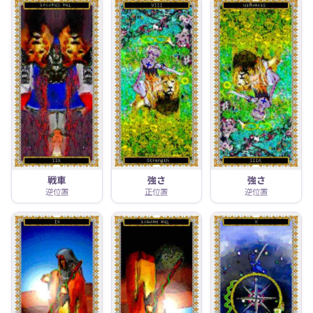
戦車
強さ
強さ
逆位置
正位置
逆位置