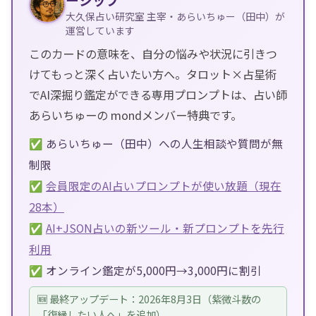
大久保占い研究室 主宰・あらいちゅー（田中）が
運営しています
このカードの意味を、自分の悩みや状況に引きつ
けてもっと深く占いたい方へ。タロット×占星術
でAI深掘り鑑定ができる専用プロンプトは、占い師
あらいちゅーの mondメンバー特典です。
✅ あらいちゅー（田中）への人生相談や質問が無
制限
✅
会員限定のAI占いプロンプトが使い放題（現在
28本）
✅
AI+JSON占いの新ツール・新プロンプトを先行
利用
✅ オンライン鑑定が5,000円→3,000円に割引
🆕 最終アップデート：2026年8月3日（紫微斗数の
「復縁したい人へ」を追加）