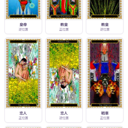
皇帝
教皇
教皇
逆位置
正位置
逆位置
恋人
恋人
戦車
正位置
逆位置
正位置