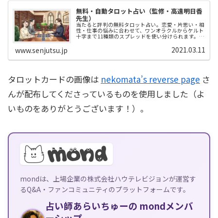
無料・自動タロット占い（監修・高遠明日香
先生）
当たると評判の無料タロット占い。恋愛・片思い・相
性・仕事の悩みに合わせて、ワンオラクルからケルト
十字まで11種類のスプレッドを使い分けられます。プ
ロ占い師・高遠明日香先生監修、登録不要で今すぐ占
えます。引いたカードの結果はJSONで書き出せて、
2021.03.11
www.senjutsu.jp
ChatGPT・Gemini・ClaudeでのAI+JSON占い（AIタ
ロット鑑定）にもそのまま使えます。
タロットカードの画像は
nekomata’s reverse page
さ
んが配布してくださっているものを使用しました（よ
いものをありがとうございます！）。
mondは、上場企業の株式会社ハウテレビジョンが運営す
るQ&A・ファンコミュニティのプラットフォームです。
占い師あらいちゅーの mondメンバ
ーシップ