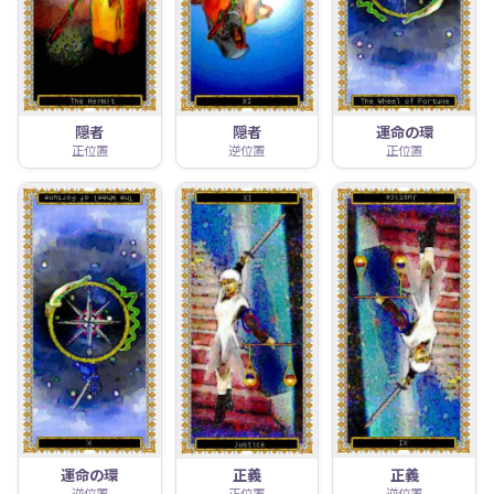
隠者
隠者
運命の環
正位置
逆位置
正位置
運命の環
正義
正義
逆位置
正位置
逆位置