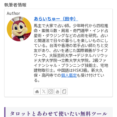
執筆者情報
Author
あらいちゅー（田中）
馬主で大家で占い師。少年時代から四柱推
命・紫微斗数・周易・奇門遁甲・インド占
星術・ダウジングなどの占術を研究。占い
と開運法で日々の暮らしを楽しいものにし
ている。台湾や香港の若手占い師たちと交
友があり、占いを通じた国際親善がライフ
ワーク。大阪芸術大学→デジタルハリウッ
ド大学大学院→立教大学大学院。2級ファ
イナンシャル・プランニング技能士、宅地
建物取引士。中国語はHSK3級。新大久
保・高円寺での
個人鑑定
も受け付けてい
る。
タロットとあわせて使いたい無料ツール