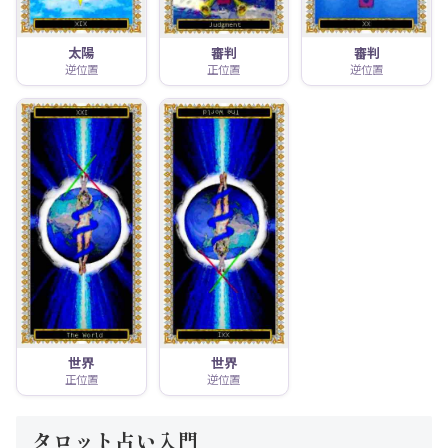
太陽
審判
審判
逆位置
正位置
逆位置
世界
世界
正位置
逆位置
タロット占い入門