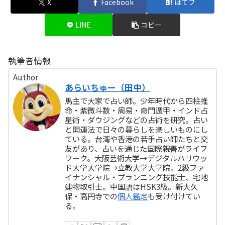
X
Facebook
はてブ
LINE
コピー
執筆者情報
Author
あらいちゅー（田中）
馬主で大家で占い師。少年時代から四柱推
命・紫微斗数・周易・奇門遁甲・インド占
星術・ダウジングなどの占術を研究。占い
と開運法で日々の暮らしを楽しいものにし
ている。台湾や香港の若手占い師たちと交
友があり、占いを通じた国際親善がライフ
ワーク。大阪芸術大学→デジタルハリウッ
ド大学大学院→立教大学大学院。2級ファ
イナンシャル・プランニング技能士、宅地
建物取引士。中国語はHSK3級。新大久
保・高円寺での
個人鑑定
も受け付けてい
る。