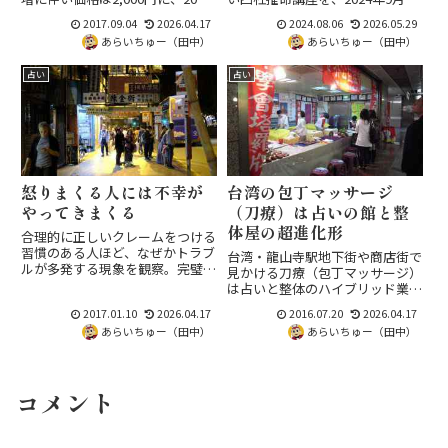
限定のため早い者勝ちで補充も未
ら高円寺で開講。初級から中級の
2017.09.04
2026.04.17
2024.08.06
2026.05.29
定。夏コミ新刊の各記事ラインナ
初めを対象に、五行の力量を重視
あらいちゅー（田中）
あらいちゅー（田中）
ップと併せて、占い好きの皆様に
した内容で中級へのステップアッ
お知らせします。
プ基礎にも適します。
占い
占い
怒りまくる人には不幸が
台湾の包丁マッサージ
やってきまくる
（刀療）は占いの館と整
体屋の超進化形
合理的に正しいクレームをつける
習慣のある人ほど、なぜかトラブ
台湾・龍山寺駅地下街や商店街で
ルが多発する現象を観察。完璧を
見かける刀療（包丁マッサージ）
求めすぎて他人やシステムに負担
は占いと整体のハイブリッド業
をかけ、不愉快の積み重ねが実害
態。45分880元で会員向け占い無
2017.01.10
2026.04.17
2016.07.20
2026.04.17
に育つ構造を指摘し、知的で強い
料特典付き、羅盤タロット宇宙乾
人ほど少しテキトーに生きる練習
あらいちゅー（田中）
あらいちゅー（田中）
坤棒などよくわからない言葉が飛
を推奨します。
び交う本場の現場を写真付きでレ
ポート。
コメント