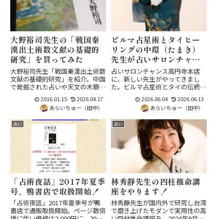
大野裕司先生の「戦国秦
ビルマ占星術とタイヒー
漢出土術数文献の基礎的
リングの中環（たまき）
研究」を買ってみた
先生が占いサロンチャン
スにデビュー！
大野裕司先生「戦国秦漢出土術数
占いサロンチャンス高円寺本店
文献の基礎的研究」を紹介。中国
に、新しい先生がやってきまし
で発掘された占いや天文の木簡・
た。ビルマ占星術とタイの伝統ヒ
帛書から、失われたとされていた
ーリングを操る、中環（たまき）
2016.01.15
2026.04.17
2026.06.04
2026.06.13
京房易や帰蔵易の断片が確認され
先生です。日本ではほとんど受け
あらいちゅー（田中）
あらいちゅー（田中）
るなど、術数文献学の現状がまと
ることのできない希少な鑑定と施
められた学術書です。
術を、高円寺で体験していただけ
占い
占い
るようになります。中環先生はど
んな...
「占術夜話」2017年夏季
林秀靜先生の四柱推命講
号、鴨書店で取扱開始！
座をやります！
「占術夜話」2017年夏季号が鴨
林秀靜先生が国内外で研究し台湾
書店で通販取扱開始。ページ数倍
で磨き上げたモダンで実用性の高
増に伴い価格は2,000円に、20部
い四柱推命講座を、2024年9月か