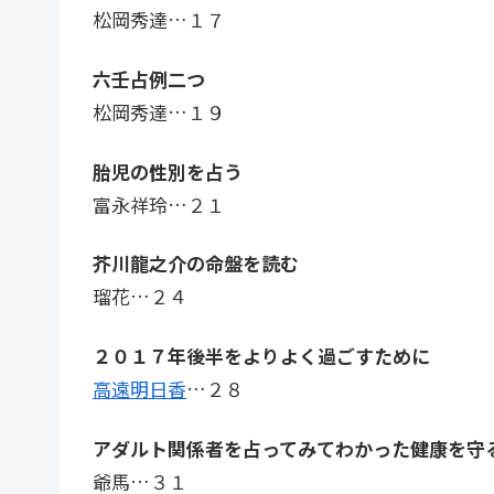
松岡秀達…１７
六壬占例二つ
松岡秀達…１９
胎児の性別を占う
富永祥玲…２１
芥川龍之介の命盤を読む
瑠花…２４
２０１７年後半をよりよく過ごすために
高遠明日香
…２８
アダルト関係者を占ってみてわかった健康を守
爺馬…３１