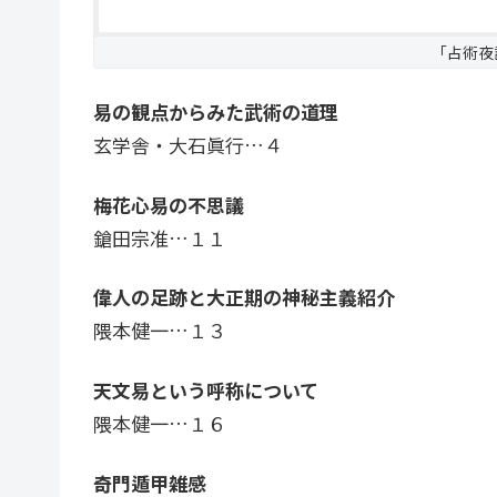
「占術夜
易の観点からみた武術の道理
玄学舎・大石眞行…４
梅花心易の不思議
鎗田宗准…１１
偉人の足跡と大正期の神秘主義紹介
隈本健一…１３
天文易という呼称について
隈本健一…１６
奇門遁甲雑感