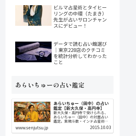
ビルマ占星術とタイヒー
リングの中環（たまき）
先生が占いサロンチャン
スにデビュー！
データで読む占い館選び
｜東京228店のクチコミ
を統計分析してわかった
こと
あらいちゅーの占い鑑定
あらいちゅー（田中）の占い
鑑定【新大久保・高円寺】
新大久保・高円寺で受けられる、
あらいちゅー（田中）の対面占い
鑑定。紫微斗数・インド占星術・
ダウジングで2時間かけてじっくり
2015.10.03
www.senjutsu.jp
占い、開運指導までセット。
MBA・FP・宅建士の実務知識に基