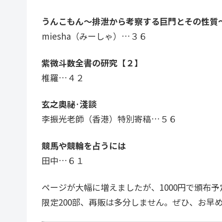
うんこもん〜排泄から考察する巨門とその性質
miesha（みーしゃ）…３６
紫微斗数全書の研究【２】
椎羅…４２
玄之奧祕·淺談
李振光老師（香港）特別寄稿…５６
競馬や競輪を占うには
田中…６１
ページが大幅に増えましたが、1000円で頒布予
限定200部、再販は多分しません。ぜひ、お早