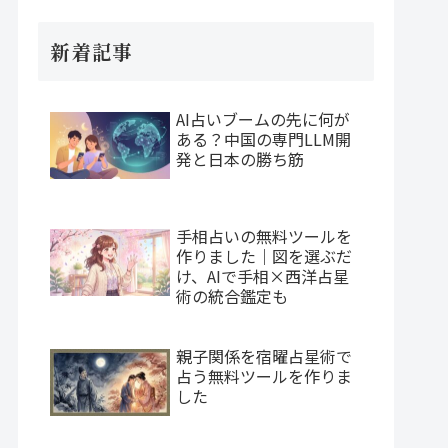
新着記事
AI占いブームの先に何が
ある？中国の専門LLM開
発と日本の勝ち筋
手相占いの無料ツールを
作りました｜図を選ぶだ
け、AIで手相×西洋占星
術の統合鑑定も
親子関係を宿曜占星術で
占う無料ツールを作りま
した