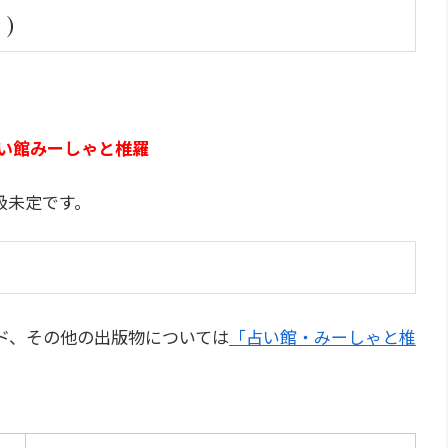
ト）
占い館みーしゃと椎羅
扱未定です。
ド、その他の出版物については
「占い館・みーしゃと椎