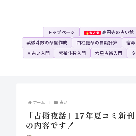
トップページ
高円寺の占い館
紫微斗数の命盤作成
四柱推命の自動計算
宿命
AI占い入門
紫微斗数入門
六星占術入門
タ
ホーム
占い
「占術夜話」17年夏コミ新刊
の内容です！