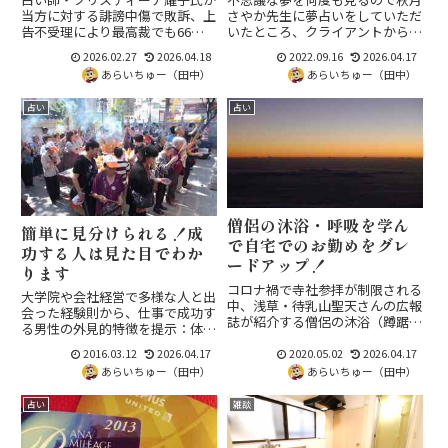
た。
当方に対する誹謗中傷で敗訴、上
さやか先生に夢占いをしていただ
告不受理により最高裁でも66万
いたところ、クライアントからの
円の賠償金支払いが確定。一審の
仕事が増えるという鑑定結果がそ
2026.02.27
2026.04.18
2022.09.16
2026.04.17
東京地裁・二審の東京高裁と、す
の日のうちに的中。深層心理では
あらいちゅー（田中）
あらいちゅー（田中）
べての審級で当方が勝訴した民事
なく予知夢的な当たり方に驚いた
訴訟の決着の報告です。
体験を紹介します。
占い
占い
僧侶の沐浴・呼吸を学ん
簡単に見分けられる！成
で自宅でのお勤めをグレ
功する人は見た目でわか
ードアップ！
ります
コロナ禍で寺社参拝が制限される
大学院や会社経営で多様な人と出
中、浅草・待乳山聖天さんの広報
会った経験則から、仕事で成功す
誌が紹介する僧侶の沐浴（蹲踞の
る男性の外見的特徴を提示：体が
姿勢で足→肩→頭上の順に水をか
分厚くパンダやクマのような適度
ぶる）と呼吸法・数息観のアレン
2016.03.12
2026.04.17
2020.05.02
2026.04.17
な脂肪、手が肉厚で暖かく湿気が
ジを紹介。自宅での礼拝をグレー
あらいちゅー（田中）
あらいちゅー（田中）
なくふんわり張りがある。占いの
ドアップするヒントが詰まってい
ロジックではない観相の実感知で
ます。
占い
雑談
す。