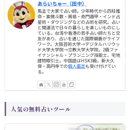
あらいちゅー（田中）
馬主で大家で占い師。少年時代から四柱推
命・紫微斗数・周易・奇門遁甲・インド占
星術・ダウジングなどの占術を研究。占い
と開運法で日々の暮らしを楽しいものにし
ている。台湾や香港の若手占い師たちと交
友があり、占いを通じた国際親善がライフ
ワーク。大阪芸術大学→デジタルハリウッ
ド大学大学院→立教大学大学院。2級ファ
イナンシャル・プランニング技能士、宅地
建物取引士。中国語はHSK3級。新大久
保・高円寺での
個人鑑定
も受け付けてい
る。
人気の無料占いツール