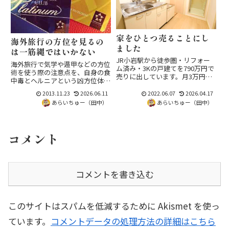
家をひとつ売ることにし
海外旅行の方位を見るの
ました
は一筋縄ではいかない
JR小岩駅から徒歩圏・リフォー
海外旅行で気学や遁甲などの方位
ム済み・3Kの戸建てを790万円で
術を使う際の注意点を、自身の食
売りに出しています。月3万円台
中毒とヘルニアという凶方位体験
の住宅ローンでも買える手頃な価
から解説。赤道付近や南半球、方
格、テレワークや占い副業の拠点
2013.11.23
2026.06.11
2022.06.07
2026.04.17
位境界ギリギリの土地を飛ぶ場合
にも向く物件です。内見だけでも
あらいちゅー（田中）
あらいちゅー（田中）
の難しさと、体力の要る方位検証
アットホームから気軽にお問合せ
は若いうちに実施する推奨を。
を。
コメント
コメントを書き込む
このサイトはスパムを低減するために Akismet を使っ
ています。
コメントデータの処理方法の詳細はこちら