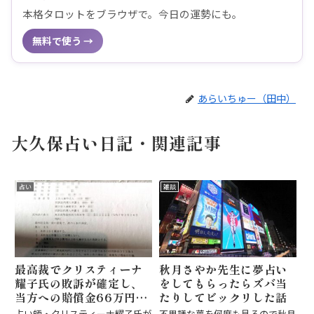
本格タロットをブラウザで。今日の運勢にも。
無料で使う →
あらいちゅー（田中）
大久保占い日記・関連記事
占い
雑談
最高裁でクリスティーナ
秋月さやか先生に夢占い
耀子氏の敗訴が確定し、
をしてもらったらズバ当
当方への賠償金66万円の
たりしてビックリした話
支払い命令も確定しまし
占い師・クリスティーナ耀子氏が
不思議な夢を何度も見るので秋月