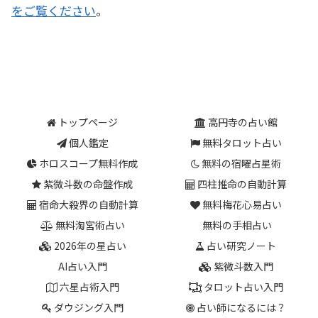
をご覧ください
。
トップページ
高円寺の占い館
個人鑑定
無料タロット占い
ホロスコープ無料作成
無料の宿曜占星術
紫微斗数の命盤作成
四柱推命の自動計算
宿命大殺界の自動計算
無料梅花心易占い
無料淘宮術占い
無料の手相占い
2026年の星占い
占い研究ノート
AI占い入門
紫微斗数入門
六星占術入門
タロット占い入門
ダウジング入門
占い師になるには？