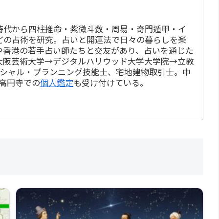
時代から四柱推命・紫微斗数・周易・奇門遁甲・イ
どの占術を研究。占いと開運法で日々の暮らしを楽
や香港の若手占い師たちと交友があり、占いを通じた
大阪芸術大学→デジタルハリウッド大学大学院→立教
ンシャル・プランニング技能士、宅地建物取引士。中
・高円寺での
個人鑑定
も受け付けている。