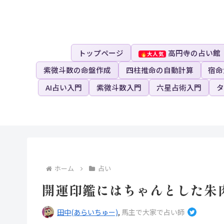
トップページ
高円寺の占い館
紫微斗数の命盤作成
四柱推命の自動計算
宿命
AI占い入門
紫微斗数入門
六星占術入門
タ
ホーム
占い
開運印鑑にはちゃんとした朱
田中(あらいちゅー)
,
馬主で大家で占い師