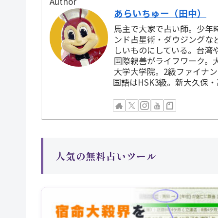
Author
あらいちゅー（田中）
馬主で大家で占い師。少年
ンド占星術・ダウジングな
しいものにしている。台湾
国際親善がライフワーク。
大学大学院。2級ファイナ
国語はHSK3級。新大久保
人気の無料占いツール