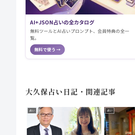
AI+JSON占いの全カタログ
無料ツールとAI占いプロンプト、会員特典の全一
覧。
無料で使う →
大久保占い日記・関連記事
占い
占い