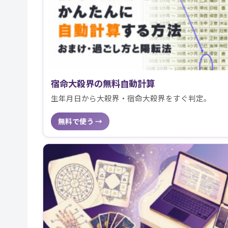
宿命大殺界の無料自動計算
生年月日から大殺界・宿命大殺界をすぐ判定。
無料で使う →