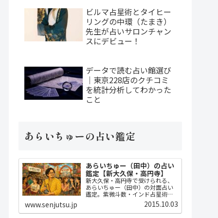
ビルマ占星術とタイヒー
リングの中環（たまき）
先生が占いサロンチャン
スにデビュー！
データで読む占い館選び
｜東京228店のクチコミ
を統計分析してわかった
こと
あらいちゅーの占い鑑定
あらいちゅー（田中）の占い
鑑定【新大久保・高円寺】
新大久保・高円寺で受けられる、
あらいちゅー（田中）の対面占い
鑑定。紫微斗数・インド占星術・
ダウジングで2時間かけてじっくり
2015.10.03
www.senjutsu.jp
占い、開運指導までセット。
MBA・FP・宅建士の実務知識に基