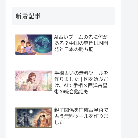
新着記事
AI占いブームの先に何が
ある？中国の専門LLM開
発と日本の勝ち筋
手相占いの無料ツールを
作りました｜図を選ぶだ
け、AIで手相×西洋占星
術の統合鑑定も
親子関係を宿曜占星術で
占う無料ツールを作りま
した