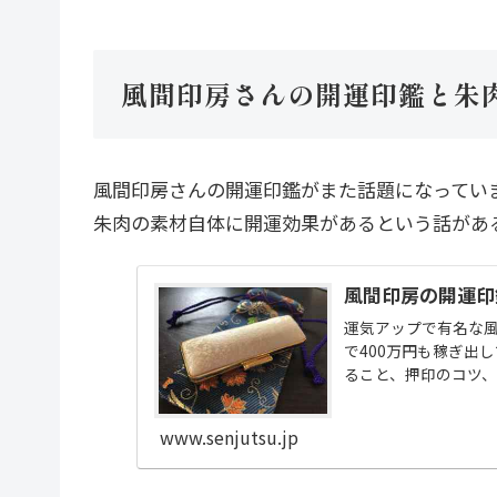
風間印房さんの開運印鑑と朱
風間印房さんの開運印鑑がまた話題になってい
朱肉の素材自体に開運効果があるという話があ
風間印房の開運印
運気アップで有名な
で400万円も稼ぎ出
ること、押印のコツ
www.senjutsu.jp