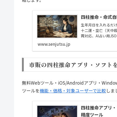
四柱推命・命式自
生年月日を入れるだ
十二運・空亡（天中
両対応、AI占い用J
www.senjutsu.jp
市販の四柱推命アプリ・ソフト
無料Webツール・iOS/Androidアプリ・W
ツールを
機能・価格・対象ユーザーで比較
しま
四柱推命アプリ・
精度ツール