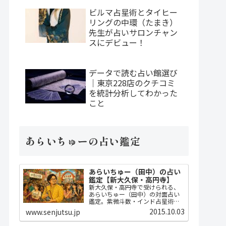
ビルマ占星術とタイヒー
リングの中環（たまき）
先生が占いサロンチャン
スにデビュー！
データで読む占い館選び
｜東京228店のクチコミ
を統計分析してわかった
こと
あらいちゅーの占い鑑定
あらいちゅー（田中）の占い
鑑定【新大久保・高円寺】
新大久保・高円寺で受けられる、
あらいちゅー（田中）の対面占い
鑑定。紫微斗数・インド占星術・
ダウジングで2時間かけてじっくり
2015.10.03
www.senjutsu.jp
占い、開運指導までセット。
MBA・FP・宅建士の実務知識に基