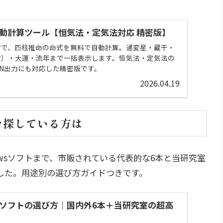
動計算ツール【恒気法・定気法対応 精密版】
けで、四柱推命の命式を無料で自動計算。通変星・蔵干・
殺）・大運・流年まで一括表示します。恒気法・定気法の
SON出力にも対応した精密版です。
2026.04.19
を探している方は
indowsソフトまで、市販されている代表的な6本と当研究室
した。用途別の選び方ガイドつきです。
ソフトの選び方｜国内外6本＋当研究室の超高