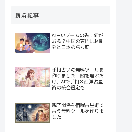
新着記事
AI占いブームの先に何が
ある？中国の専門LLM開
発と日本の勝ち筋
手相占いの無料ツールを
作りました｜図を選ぶだ
け、AIで手相×西洋占星
術の統合鑑定も
親子関係を宿曜占星術で
占う無料ツールを作りま
した