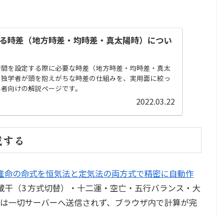
る時差（地方時差・均時差・真太陽時）につい
時間を設定する際に必要な時差（地方時差・均時差・真太
。独学者が頭を抱えがちな時差の仕組みを、実用面に絞っ
心者向けの解説ページです。
2022.03.22
成する
推命の命式を恒気法と定気法の両方式で精密に自動作
蔵干（3 方式切替）・十二運・空亡・五行バランス・大
力情報は一切サーバーへ送信されず、ブラウザ内で計算が完