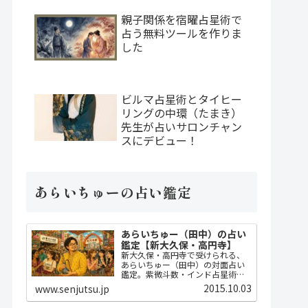
親子関係を宿曜占星術で
占う無料ツールを作りま
した
ビルマ占星術とタイヒー
リングの中環（たまき）
先生が占いサロンチャン
スにデビュー！
あらいちゅーの占い鑑定
あらいちゅー（田中）の占い
鑑定【新大久保・高円寺】
新大久保・高円寺で受けられる、
あらいちゅー（田中）の対面占い
鑑定。紫微斗数・インド占星術・
ダウジングで2時間かけてじっくり
2015.10.03
www.senjutsu.jp
占い、開運指導までセット。
MBA・FP・宅建士の実務知識に基