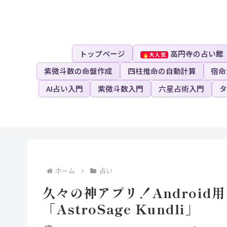
トップページ
高円寺の占い館
紫微斗数の命盤作成
四柱推命の自動計算
宿命
AI占い入門
紫微斗数入門
六星占術入門
タ
ホーム
占い
久々の神アプリ！Androi
「AstroSage Kundli」