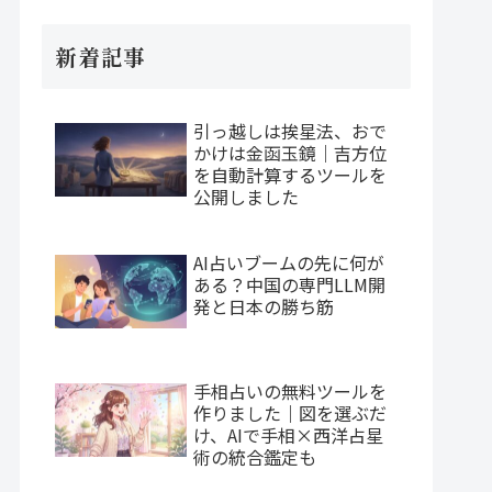
新着記事
引っ越しは挨星法、おで
かけは金函玉鏡｜吉方位
を自動計算するツールを
公開しました
AI占いブームの先に何が
ある？中国の専門LLM開
発と日本の勝ち筋
手相占いの無料ツールを
作りました｜図を選ぶだ
け、AIで手相×西洋占星
術の統合鑑定も