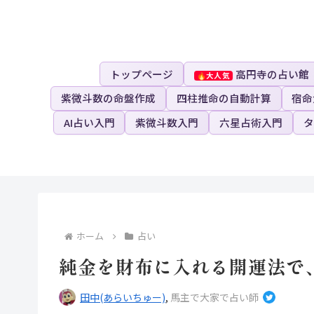
トップページ
高円寺の占い館
紫微斗数の命盤作成
四柱推命の自動計算
宿命
AI占い入門
紫微斗数入門
六星占術入門
タ
ホーム
占い
純金を財布に入れる開運法で
田中(あらいちゅー)
,
馬主で大家で占い師