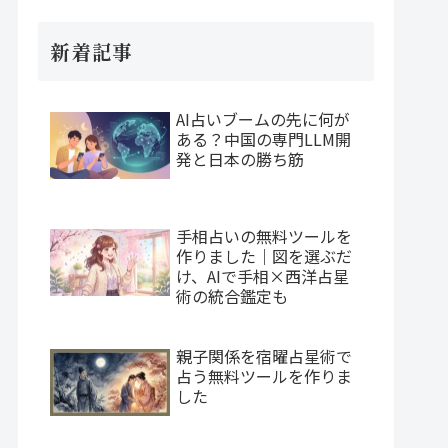
新着記事
AI占いブームの先に何が
ある？中国の専門LLM開
発と日本の勝ち筋
手相占いの無料ツールを
作りました｜図を選ぶだ
け、AIで手相×西洋占星
術の統合鑑定も
親子関係を宿曜占星術で
占う無料ツールを作りま
した