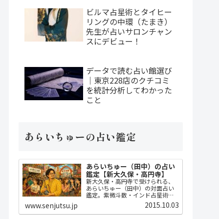
ビルマ占星術とタイヒー
リングの中環（たまき）
先生が占いサロンチャン
スにデビュー！
データで読む占い館選び
｜東京228店のクチコミ
を統計分析してわかった
こと
あらいちゅーの占い鑑定
あらいちゅー（田中）の占い
鑑定【新大久保・高円寺】
新大久保・高円寺で受けられる、
あらいちゅー（田中）の対面占い
鑑定。紫微斗数・インド占星術・
ダウジングで2時間かけてじっくり
2015.10.03
www.senjutsu.jp
占い、開運指導までセット。
MBA・FP・宅建士の実務知識に基